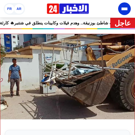
FR
AR
عاجل
🔥 مشروع إماراتي ضخم يغيّر وجه شاطئ بوزنيقة.. وهدم فيلات وكابينات ي