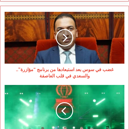
غضب
في
سوس
بعد
استبعادها
من
برنامج
“مؤازرة”..
والسعدي
في
غضب في سوس بعد استبعادها من برنامج “مؤازرة”..
قلب
والسعدي في قلب العاصفة
العاصفة
إفران
تُشعل
ليالي
الصيف:
الداودية
تلهب
ساحة