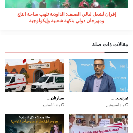
التاج
ومهرجان
دولي
إفران تُشعل ليالي الصيف: الداودية تلهب ساحة التاج
بنكهة
ومهرجان دولي بنكهة شعبية وإيكولوجية
شعبية
وإيكولوجية
مقالات ذات صلة
تيزنيت..…
سيارتان…
منذ أسبوعين
منذ 3 أسابيع