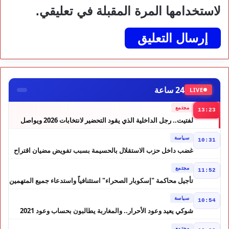
لاستخدامها المرة المقبلة في تعليقي.
24 ساعة
LIVE
مجتمع
13:23
لفتيت.. رجل الداخلية الذي يقود التحضير لانتخابات 2026 ويواصل
إصلاح الوزارة
سياسة
10:31
غضب داخل حزب الاستقلال بالحسيمة بسبب تفويض مضيان اقتراح
مرشح الانتخابات التشريعية
مجتمع
11:52
تأجيل محاكمة "إسكوبار الصحراء" استئنافياً واستدعاء جميع المتهمين
في حالة سراح
سياسة
10:54
شوكي يعيد وعود الأحرار.. والمغاربة يطالبون بحساب وعود 2021
مجتمع