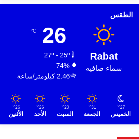
الطقس
26
℃
Rabat
27º - 25º
74%
سماء صافية
2.46 كيلومتر/ساعة
26
26
29
31
27
℃
℃
℃
℃
℃
الخميس
الجمعة
السبت
الأحد
الأثنين