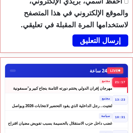
احفظ اسمي، بريدي الإلكتروني،
والموقع الإلكتروني في هذا المتصفح
لاستخدامها المرة المقبلة في تعليقي.
24 ساعة
LIVE
مجتمع
21:17
مهرجان إفران الدولي يختتم دورته الثامنة بنجاح كبير و"سمفونية
أحيدوس" تخطف الأضواء
مجتمع
13:23
لفتيت.. رجل الداخلية الذي يقود التحضير لانتخابات 2026 ويواصل
إصلاح الوزارة
سياسة
10:31
غضب داخل حزب الاستقلال بالحسيمة بسبب تفويض مضيان اقتراح
مرشح الانتخابات التشريعية