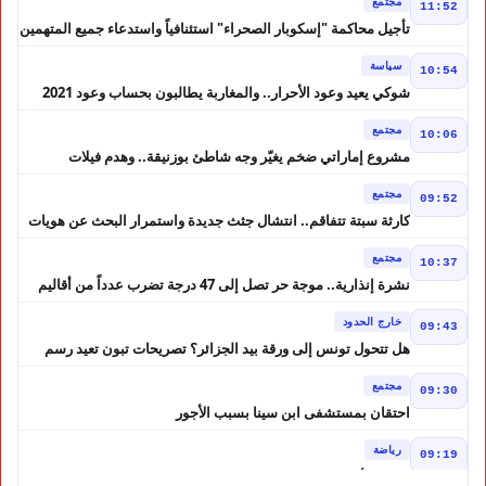
مجتمع
11:52
تأجيل محاكمة "إسكوبار الصحراء" استئنافياً واستدعاء جميع المتهمين
في حالة سراح
سياسة
10:54
شوكي يعيد وعود الأحرار.. والمغاربة يطالبون بحساب وعود 2021
مجتمع
10:06
مشروع إماراتي ضخم يغيّر وجه شاطئ بوزنيقة.. وهدم فيلات
وكابينات ينطلق في شتنبر
مجتمع
09:52
كارثة سبتة تتفاقم.. انتشال جثث جديدة واستمرار البحث عن هويات
الضحايا
مجتمع
10:37
نشرة إنذارية.. موجة حر تصل إلى 47 درجة تضرب عدداً من أقاليم
المغرب
خارج الحدود
09:43
هل تتحول تونس إلى ورقة بيد الجزائر؟ تصريحات تبون تعيد رسم
موازين النفوذ في المغرب العربي
مجتمع
09:30
احتقان بمستشفى ابن سينا بسبب الأجور
رياضة
09:19
لبؤات الأطلس إلى ربع النهائي في الصدارة