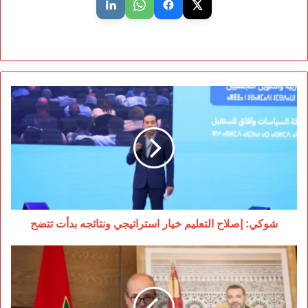
شوكي:
إصلاح
التعليم
خيار
استراتيجي
ونتائجه
بدأت
تتضح
شوكي: إصلاح التعليم خيار استراتيجي ونتائجه بدأت تتضح
تصريحات
البواري
حول
الأضاحي