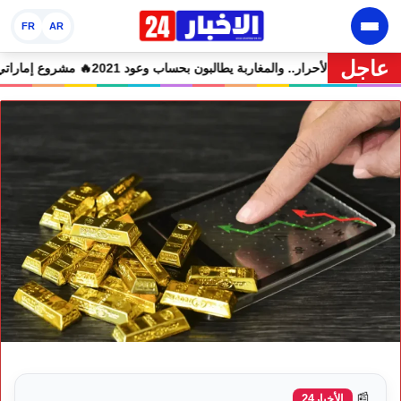
FR
AR
عاجل
ين في حالة سراح
🔥 شوكي يعيد وعود الأحرار.. والمغاربة يطالبون بحساب وعود 2021
📰
الأخبار24