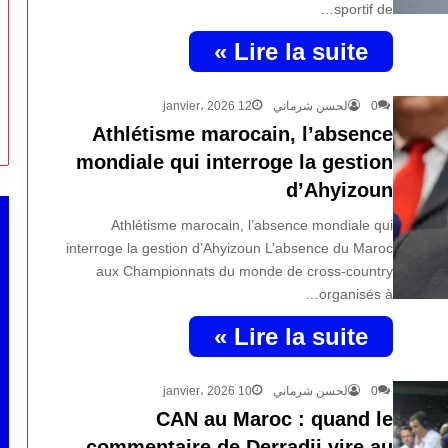
sportif de…
Lire la suite »
12 janvier، 2026
لحسن شرماني
0
Athlétisme marocain, l’absence
mondiale qui interroge la gestion
d’Ahyizoun
Athlétisme marocain, l’absence mondiale qui
interroge la gestion d’Ahyizoun L’absence du Maroc
aux Championnats du monde de cross-country
organisés à…
Lire la suite »
10 janvier، 2026
لحسن شرماني
0
CAN au Maroc : quand le
commentaire de Derradji vire au