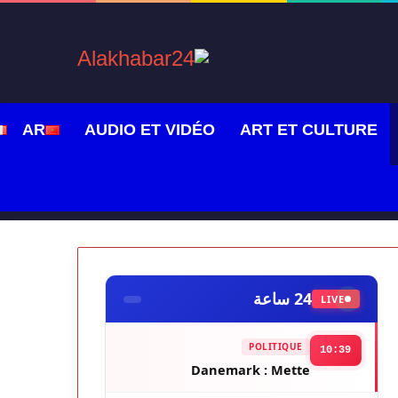
AR
AUDIO ET VIDÉO
ART ET CULTURE
24 ساعة
LIVE
POLITIQUE
10:39
Danemark : Mette
Frederiksen décroche un