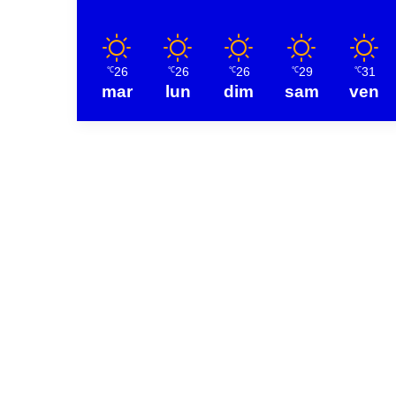
26
26
26
29
31
℃
℃
℃
℃
℃
mar
lun
dim
sam
ven