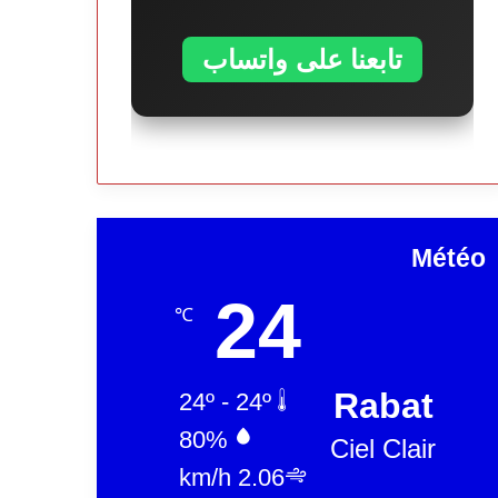
تابعنا على واتساب
Météo
24
℃
Rabat
24º - 24º
80%
Ciel Clair
2.06 km/h