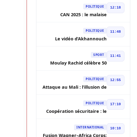
troisième mandat
POLITIQUE
12:18
CAN 2025 : le malaise
identitaire entre Marocains
et Africains ressurgit
POLITIQUE
11:48
Le vidéo d’Akhannouch
vante les “réalisations” du
gouvernement malgré la
SPORT
11:41
pression sociale
Moulay Rachid célèbre 50
ans de golf marocain à
Rabat
POLITIQUE
12:55
Attaque au Mali : l’illusion de
stabilité s’effondre
POLITIQUE
17:10
Coopération sécuritaire : le
Maroc renforce ses liens
avec la Suède
INTERNATIONAL
10:10
Fusion Wagner–Africa Corps: