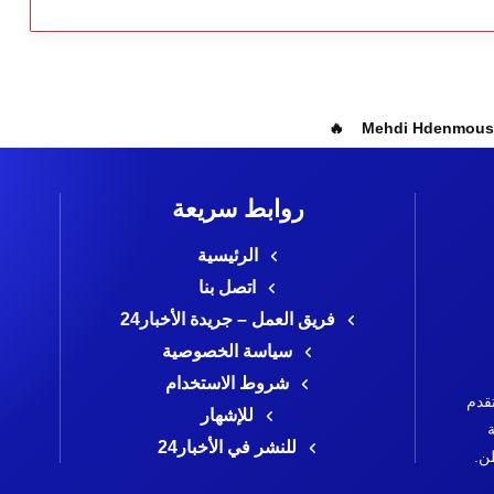
Mehdi Hdenmous réinvente la pâtiss
روابط سريعة
الرئيسية
اتصل بنا
فريق العمل – جريدة الأخبار24
سياسة الخصوصية
شروط الاستخدام
قدم
للإشهار
ة
للنشر في الأخبار24
طن