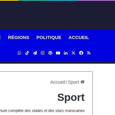
É
RÉGIONS
POLITIQUE
ACCUEIL
WhatsApp
TikTok
Telegram
Instagram
WordPress
YouTube
Linkedin
Facebook
X
RSS
/
Sport
Accueil
Sport
rture complète des stades et des stars marocaines