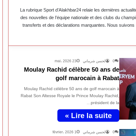
La rubrique Sport d’Alakhbar24 relaie les dernières actualit
des nouvelles de l’équipe nationale et des clubs du cham
transferts et des déclarations marquantes. Nous suivons 
23 mai، 2026
لحسن شرماني
0
Moulay Rachid célèbre 50 ans de
golf marocain à Rabat
Moulay Rachid célèbre 50 ans de golf marocain à
Rabat Son Altesse Royale le Prince Moulay Rachid,
président de la…
Lire la suite »
1 février، 2026
لحسن شرماني
0