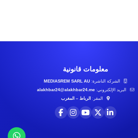
معلومات قانونية
MEDIASREM SARL AU
الشركة الناشرة:
alakhbar24@alakhbar24.me
البريد الإلكتروني:
المقر:
الرباط – المغرب