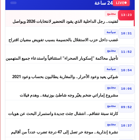
24 ساعة
LIVE
مجتمع
13:23
لفتيت.. رجل الداخلية الذي يقود التحضير لانتخابات 2026 ويواصل
إصلاح الوزارة
سياسة
10:31
غضب داخل حزب الاستقلال بالحسيمة بسبب تفويض مضيان اقتراح
مرشح الانتخابات التشريعية
مجتمع
11:52
تأجيل محاكمة "إسكوبار الصحراء" استئنافياً واستدعاء جميع المتهمين
في حالة سراح
سياسة
10:54
شوكي يعيد وعود الأحرار.. والمغاربة يطالبون بحساب وعود 2021
مجتمع
10:06
مشروع إماراتي ضخم يغيّر وجه شاطئ بوزنيقة.. وهدم فيلات
وكابينات ينطلق في شتنبر
مجتمع
09:52
كارثة سبتة تتفاقم.. انتشال جثث جديدة واستمرار البحث عن هويات
الضحايا
مجتمع
10:37
نشرة إنذارية.. موجة حر تصل إلى 47 درجة تضرب عدداً من أقاليم
المغرب