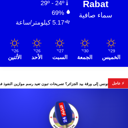
Rabat
29º - 24º
69%
سماء صافية
5.17 كيلومتر/ساعة
26
26
27
30
29
℃
℃
℃
℃
℃
الخميس
الجمعة
السبت
الأحد
الأثنين
⚡ عاجل
هل تتحول تونس إلى ورقة بيد الجزائر؟ تصريحات تبون تعيد رسم