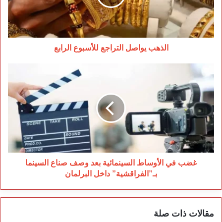
الذهب يواصل التراجع للأسبوع الرابع
غضب
في
الأوساط
السينمائية
بعد
وصف
صناع
السينما
بـ”الفراقشية”
داخل
غضب في الأوساط السينمائية بعد وصف صناع السينما
البرلمان
بـ”الفراقشية” داخل البرلمان
مقالات ذات صلة