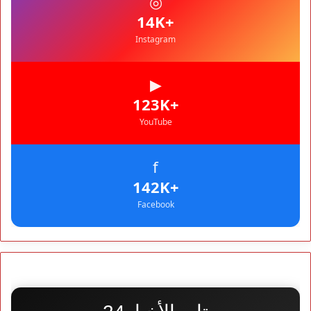
◎
+14K
Instagram
▶
+123K
YouTube
f
+142K
Facebook