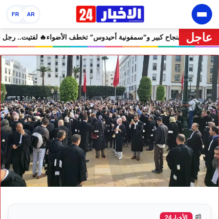
FR
AR
عاجل
ان إفران الدولي يختتم دورته الثامنة بنجاح كبير و”سمفونية أحيدوس” تخطف ا
📰
الأخبار24