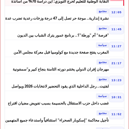
النقابة الوطنية للتعليم تُحرج التويزي: أين دراسة 70% من أساتذة
الحوز؟
مجتمع
12:05
نشرة إنذارية.. موجة حر تصل إلى 47 درجة وزخات رعدية تضرب عدة
أقاليم بالمغرب
مجتمع
11:45
"فرصة" أم "ورطة"؟.. برنامج عمور يترك الشباب بين الديون
والمشاريع المتعثرة
سياسة
11:27
المغرب يفتح صفحة جديدة مع كولومبيا قبل معركة مجلس الأمن
مجتمع
21:17
مهرجان إفران الدولي يختتم دورته الثامنة بنجاح كبير و"سمفونية
أحيدوس" تخطف الأضواء
مجتمع
13:23
لفتيت.. رجل الداخلية الذي يقود التحضير لانتخابات 2026 ويواصل
إصلاح الوزارة
سياسة
10:31
غضب داخل حزب الاستقلال بالحسيمة بسبب تفويض مضيان اقتراح
مرشح الانتخابات التشريعية
مجتمع
11:52
تأجيل محاكمة "إسكوبار الصحراء" استئنافياً واستدعاء جميع المتهمين
في حالة سراح