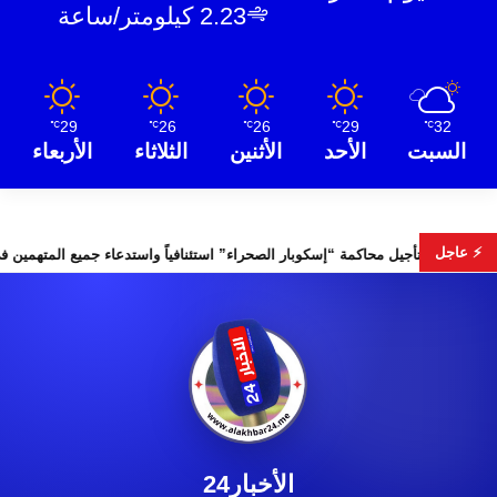
2.23 كيلومتر/ساعة
29
26
26
29
32
℃
℃
℃
℃
℃
السبت
الأحد
الأثنين
الثلاثاء
الأربعاء
⚡ عاجل
بات التشريعية
تأجيل محاكمة “إسكوبار الصحراء” استئنافياً واستدعا
الأخبار24