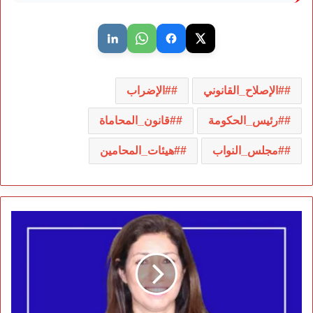
#الإصلاح_القانوني
#الإضراب
#رئيس_الحكومة
#قانون_المحاماة
#مجلس_النواب
#هيئات_المحامين
سلمى
بنزوبير…
قيادة
هادئة
تعيد
رسم
الحضور