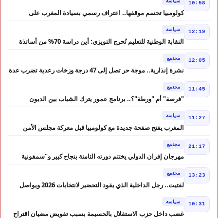
سياسة
10:58
كولومبيا تحسم موقفها.. اعتراف رسمي بسيادة المغرب على
الصحراء
سياسة
12:19
النقابة الوطنية للتعليم تُحرج التويزي: أين دراسة 70% من أساتذة
الحوز؟
مجتمع
12:05
نشرة إنذارية.. موجة حر تصل إلى 47 درجة وزخات رعدية تضرب عدة
أقاليم بالمغرب
مجتمع
11:45
"فرصة" أم "ورطة"؟.. برنامج عمور يترك الشباب بين الديون
والمشاريع المتعثرة
سياسة
11:27
المغرب يفتح صفحة جديدة مع كولومبيا قبل معركة مجلس الأمن
مجتمع
21:17
مهرجان إفران الدولي يختتم دورته الثامنة بنجاح كبير و"سمفونية
أحيدوس" تخطف الأضواء
مجتمع
13:23
لفتيت.. رجل الداخلية الذي يقود التحضير لانتخابات 2026 ويواصل
إصلاح الوزارة
سياسة
10:31
غضب داخل حزب الاستقلال بالحسيمة بسبب تفويض مضيان اقتراح