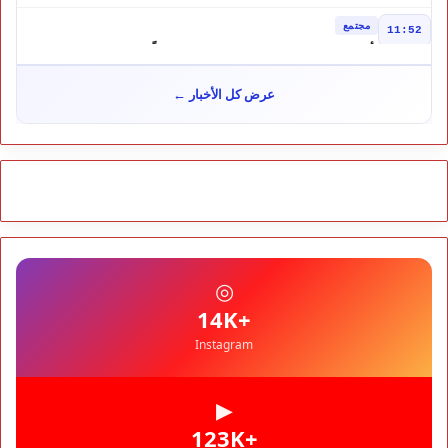
مرشح الانتخابات التشريعية
مجتمع
11:52
تأجيل محاكمة "إسكوبار الصحراء" استئنافياً واستدعاء جميع المتهمين
في حالة سراح
سياسة
10:54
عرض كل الأخبار ←
شوكي يعيد وعود الأحرار.. والمغاربة يطالبون بحساب وعود 2021
مجتمع
10:06
مشروع إماراتي ضخم يغيّر وجه شاطئ بوزنيقة.. وهدم فيلات
وكابينات ينطلق في شتنبر
مجتمع
09:52
كارثة سبتة تتفاقم.. انتشال جثث جديدة واستمرار البحث عن هويات
الضحايا
مجتمع
10:37
◎
نشرة إنذارية.. موجة حر تصل إلى 47 درجة تضرب عدداً من أقاليم
المغرب
+14K
Instagram
▶
+123K