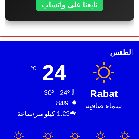
تابعنا على واتساب
الطقس
24
℃
Rabat
30º - 24º
84%
سماء صافية
1.23 كيلومتر/ساعة