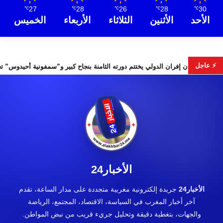
27
28
26
28
30
℃
℃
℃
℃
℃
الأحد
الأثنين
الثلاثاء
الأربعاء
الخميس
⚡ عاجل
لس الأمن
مهرجان إفران الدولي يختتم دورته الثامنة بنجاح كبير و”س
الأخبار24
الأخبار24
جريدة إلكترونية مغربية متجددة على مدار الساعة، تقدم
آخر أخبار المغرب في السياسة، الاقتصاد، المجتمع، الرياضة
والجهات، بتغطية دقيقة وتحليل جريء قريب من نبض المواطن.