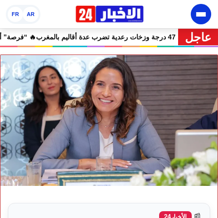
FR
AR
عاجل
🔥 نشرة إنذارية.. موجة حر تصل إلى 47 درجة وزخات رعدية تضرب عدة أقاليم بالمغرب
📰
الأخبار24