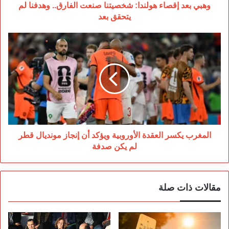
يتحقق
وهبي بعد إقصاء هولندا: شخصيتنا صنعت الفارق.. وهدفنا لم
بعد
يتحقق بعد
المغرب
يكسر
العقدة
الأوروبية
ويؤكد
أن
إنجاز
مونديال
قطر
لم
المغرب يكسر العقدة الأوروبية ويؤكد أن إنجاز مونديال قطر
يكن
لم يكن صدفة
صدفة
مقالات ذات صلة