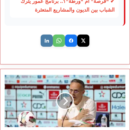
✔ “فرصة” أم “ورطة”؟.. برنامج عمور يترك
الشباب بين الديون والمشاريع المتعثرة
وهبي
بعد
إقصاء
هولندا:
شخصيتنا
صنعت
الفارق..
وهدفنا
لم