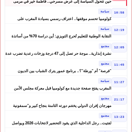
حين تتحول السياسة إلى عرض مسرحي.. فاطمة خير في مرمى
التعليقات الساخرة
سياسة
10:58
كولومبيا تحسم موقفها.. اعتراف رسمي بسيادة المغرب على
الصحراء
سياسة
12:19
النقابة الوطنية للتعليم تُحرج التويزي: أين دراسة 70% من أساتذة
الحوز؟
مجتمع
12:05
نشرة إنذارية.. موجة حر تصل إلى 47 درجة وزخات رعدية تضرب عدة
أقاليم بالمغرب
مجتمع
11:45
"فرصة" أم "ورطة"؟.. برنامج عمور يترك الشباب بين الديون
والمشاريع المتعثرة
سياسة
11:27
المغرب يفتح صفحة جديدة مع كولومبيا قبل معركة مجلس الأمن
مجتمع
21:17
مهرجان إفران الدولي يختتم دورته الثامنة بنجاح كبير و"سمفونية
أحيدوس" تخطف الأضواء
مجتمع
13:23
لفتيت.. رجل الداخلية الذي يقود التحضير لانتخابات 2026 ويواصل
إصلاح الوزارة