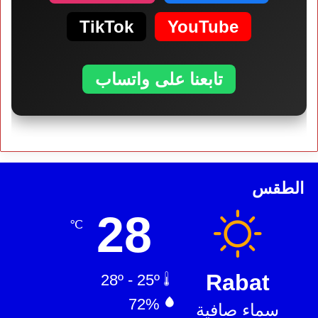
TikTok
YouTube
تابعنا على واتساب
الطقس
28
℃
Rabat
28º - 25º
72%
سماء صافية