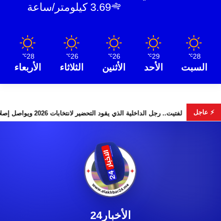
3.69 كيلومتر/ساعة
28
26
26
29
28
℃
℃
℃
℃
℃
السبت
الأحد
الأثنين
الثلاثاء
الأربعاء
⚡ عاجل
س” تخطف الأضواء
لفتيت.. رجل الداخلية الذي يقود التحضير لانتخابات 2026 ويواصل إصلاح الوزارة
الأخبار24