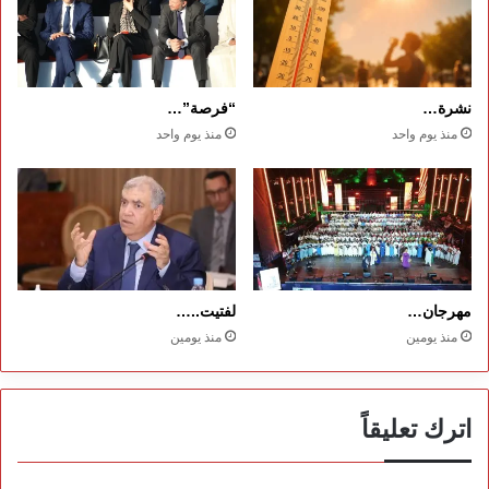
نشرة…
“فرصة”…
منذ يوم واحد
منذ يوم واحد
مهرجان…
لفتيت..…
منذ يومين
منذ يومين
اترك تعليقاً