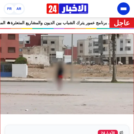
FR
AR
عاجل
🔥 “فرصة” أم “ورطة”؟.. برنامج عمور يترك الشباب بين الديون والم
📰
الأخبار24