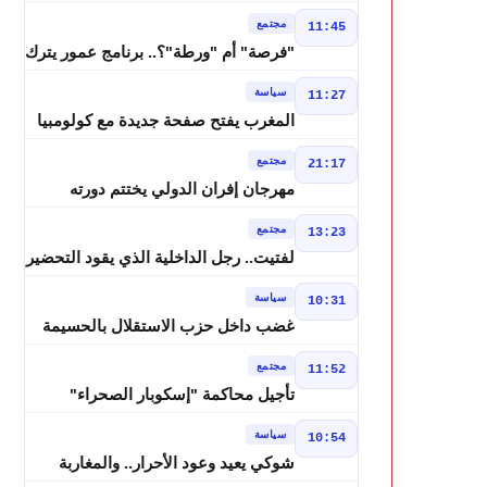
درجة وزخات رعدية تضرب عدة أقاليم
مجتمع
11:45
بالمغرب
"فرصة" أم "ورطة"؟.. برنامج عمور يترك
الشباب بين الديون والمشاريع المتعثرة
سياسة
11:27
المغرب يفتح صفحة جديدة مع كولومبيا
قبل معركة مجلس الأمن
مجتمع
21:17
مهرجان إفران الدولي يختتم دورته
الثامنة بنجاح كبير و"سمفونية أحيدوس"
مجتمع
13:23
تخطف الأضواء
لفتيت.. رجل الداخلية الذي يقود التحضير
لانتخابات 2026 ويواصل إصلاح الوزارة
سياسة
10:31
غضب داخل حزب الاستقلال بالحسيمة
بسبب تفويض مضيان اقتراح مرشح
مجتمع
11:52
الانتخابات التشريعية
تأجيل محاكمة "إسكوبار الصحراء"
استئنافياً واستدعاء جميع المتهمين في
سياسة
10:54
حالة سراح
شوكي يعيد وعود الأحرار.. والمغاربة
يطالبون بحساب وعود 2021