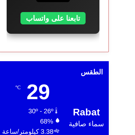
تابعنا على واتساب
الطقس
29
℃
Rabat
30º - 26º
68%
سماء صافية
3.38 كيلومتر/ساعة