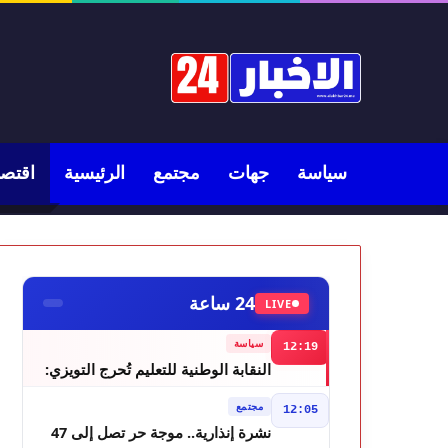
سياسة
جهات
مجتمع
الرئيسية
اقتصا
24 ساعة
LIVE
سياسة
12:19
النقابة الوطنية للتعليم تُحرج التويزي:
أين دراسة 70% من أساتذة الحوز؟
مجتمع
12:05
نشرة إنذارية.. موجة حر تصل إلى 47