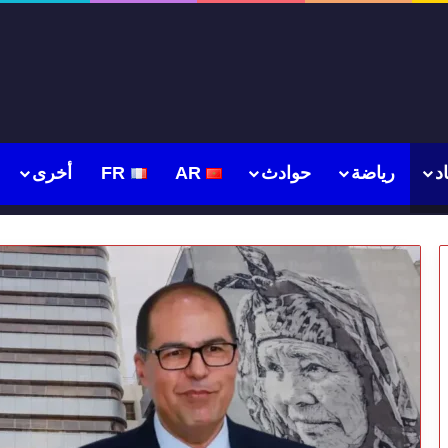
د
رياضة
حوادث
AR
FR
أخرى