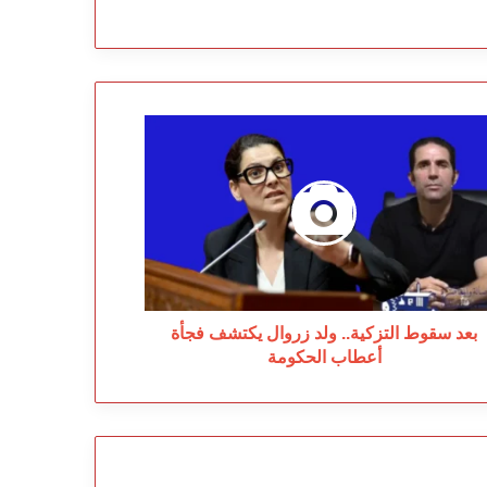
د
قوط
تزكية..
د
وال
تشف
أة
طاب
حكومة
بعد سقوط التزكية.. ولد زروال يكتشف فجأة
أعطاب الحكومة