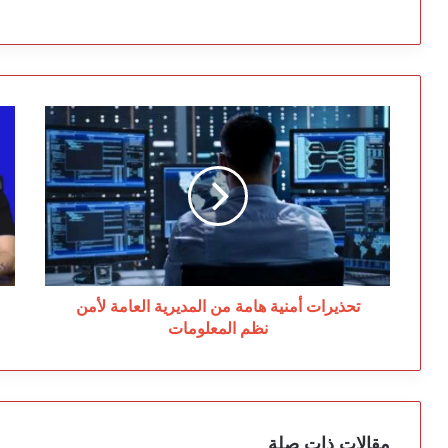
تحذيرات
بع
أمنية
س
هامة
ال
من
ول
المديرية
زر
العامة
يك
لأمن
فج
نظم
أع
المعلومات
ال
تحذيرات أمنية هامة من المديرية العامة لأمن
نظم المعلومات
مقالات ذات صلة