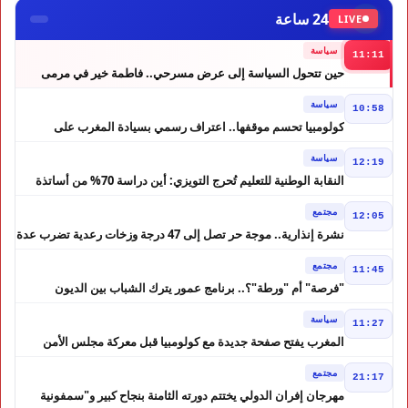
24 ساعة
LIVE
سياسة
11:11
حين تتحول السياسة إلى عرض مسرحي.. فاطمة خير في مرمى
التعليقات الساخرة
سياسة
10:58
كولومبيا تحسم موقفها.. اعتراف رسمي بسيادة المغرب على
الصحراء
سياسة
12:19
النقابة الوطنية للتعليم تُحرج التويزي: أين دراسة 70% من أساتذة
الحوز؟
مجتمع
12:05
نشرة إنذارية.. موجة حر تصل إلى 47 درجة وزخات رعدية تضرب عدة
أقاليم بالمغرب
مجتمع
11:45
"فرصة" أم "ورطة"؟.. برنامج عمور يترك الشباب بين الديون
والمشاريع المتعثرة
سياسة
11:27
المغرب يفتح صفحة جديدة مع كولومبيا قبل معركة مجلس الأمن
مجتمع
21:17
مهرجان إفران الدولي يختتم دورته الثامنة بنجاح كبير و"سمفونية