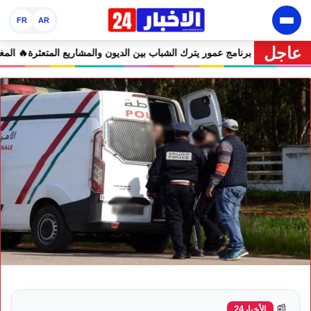
FR
AR
عاجل
🔥 “فرصة” أم “ورطة”؟.. برنامج عمور يترك الشباب بين الديون والم
📰
الأخبار24