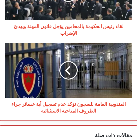
قانون
المهنة
ويهدئ
الإضراب
لقاء رئيس الحكومة بالمحامين يؤجل قانون المهنة ويهدئ
الإضراب
المندوبية
العامة
للسجون
تؤكد
عدم
تسجيل
أية
خسائر
جراء
الظروف
المندوبية العامة للسجون تؤكد عدم تسجيل أية خسائر جراء
المناخية
الظروف المناخية الاستثنائية
الاستثنائية
مقالات ذات صلة