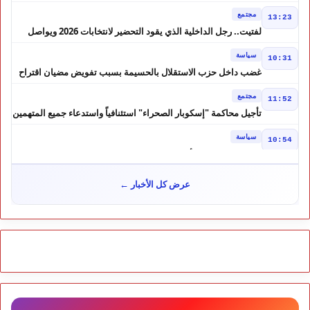
أحيدوس" تخطف الأضواء
مجتمع
13:23
لفتيت.. رجل الداخلية الذي يقود التحضير لانتخابات 2026 ويواصل
إصلاح الوزارة
سياسة
10:31
غضب داخل حزب الاستقلال بالحسيمة بسبب تفويض مضيان اقتراح
مرشح الانتخابات التشريعية
مجتمع
11:52
تأجيل محاكمة "إسكوبار الصحراء" استئنافياً واستدعاء جميع المتهمين
في حالة سراح
سياسة
10:54
شوكي يعيد وعود الأحرار.. والمغاربة يطالبون بحساب وعود 2021
مجتمع
10:06
عرض كل الأخبار ←
مشروع إماراتي ضخم يغيّر وجه شاطئ بوزنيقة.. وهدم فيلات
وكابينات ينطلق في شتنبر
مجتمع
09:52
كارثة سبتة تتفاقم.. انتشال جثث جديدة واستمرار البحث عن هويات
الضحايا
مجتمع
10:37
نشرة إنذارية.. موجة حر تصل إلى 47 درجة تضرب عدداً من أقاليم
المغرب
خارج الحدود
09:43