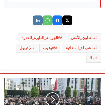
#التعاون_الأمني
#الجريمة_العابرة_للحدود
#الشرطة_القضائية
#توقيف
الإنتربول
سلا
لقاء
رئيس
الحكومة
بالمحامين
يؤجل