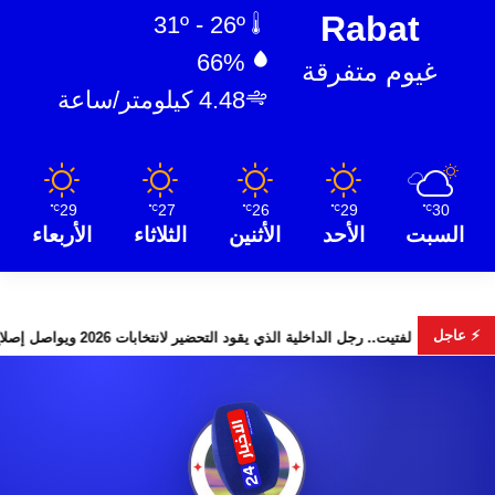
Rabat
31º - 26º
66%
غيوم متفرقة
4.48 كيلومتر/ساعة
29
27
26
29
30
℃
℃
℃
℃
℃
السبت
الأحد
الأثنين
الثلاثاء
الأربعاء
⚡ عاجل
” تخطف الأضواء
لفتيت.. رجل الداخلية الذي يقود التحضير لانتخابات 2026 ويواصل إصلاح الوزارة