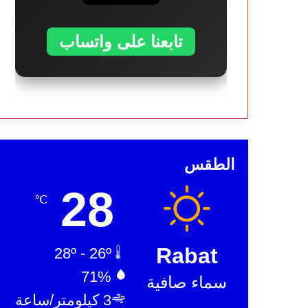
تابعنا على واتساب
الطقس
28
℃
Rabat
28º - 26º
71%
سماء صافية
3 كيلومتر/ساعة