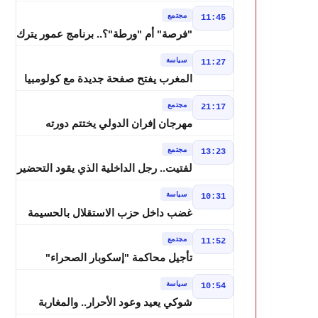
درجة وزخات رعدية تضرب عدة أقاليم
مجتمع
11:45
بالمغرب
"فرصة" أم "ورطة"؟.. برنامج عمور يترك
الشباب بين الديون والمشاريع المتعثرة
سياسة
11:27
المغرب يفتح صفحة جديدة مع كولومبيا
قبل معركة مجلس الأمن
مجتمع
21:17
مهرجان إفران الدولي يختتم دورته
الثامنة بنجاح كبير و"سمفونية أحيدوس"
مجتمع
13:23
تخطف الأضواء
لفتيت.. رجل الداخلية الذي يقود التحضير
لانتخابات 2026 ويواصل إصلاح الوزارة
سياسة
10:31
غضب داخل حزب الاستقلال بالحسيمة
بسبب تفويض مضيان اقتراح مرشح
مجتمع
11:52
الانتخابات التشريعية
تأجيل محاكمة "إسكوبار الصحراء"
استئنافياً واستدعاء جميع المتهمين في
سياسة
10:54
حالة سراح
شوكي يعيد وعود الأحرار.. والمغاربة
يطالبون بحساب وعود 2021