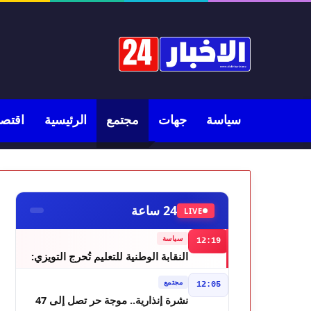
سياسة
جهات
مجتمع
الرئيسية
اقتصا
24 ساعة
LIVE
سياسة
12:19
النقابة الوطنية للتعليم تُحرج التويزي:
أين دراسة 70% من أساتذة الحوز؟
مجتمع
12:05
نشرة إنذارية.. موجة حر تصل إلى 47