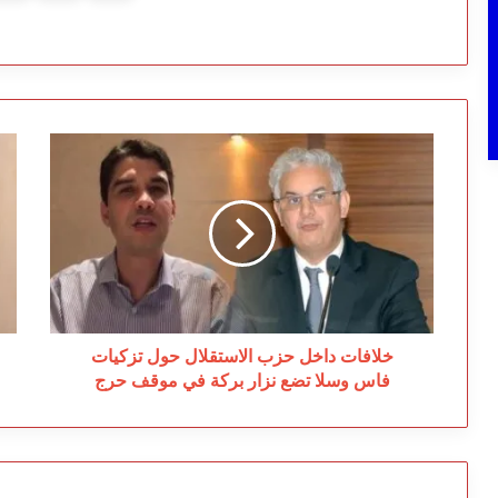
خلافات
ال
داخل
تش
حزب
بأ
الاستقلال
“ا
حول
أر
تزكيات
قي
فاس
تع
وسلا
تح
تضع
عم
نزار
خلافات داخل حزب الاستقلال حول تزكيات
بركة
فاس وسلا تضع نزار بركة في موقف حرج
في
موقف
حرج