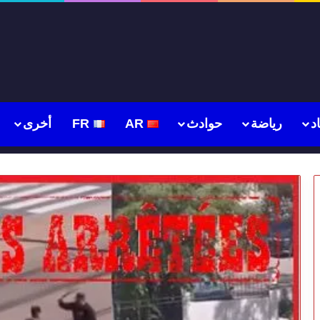
د
رياضة
حوادث
AR
FR
أخرى