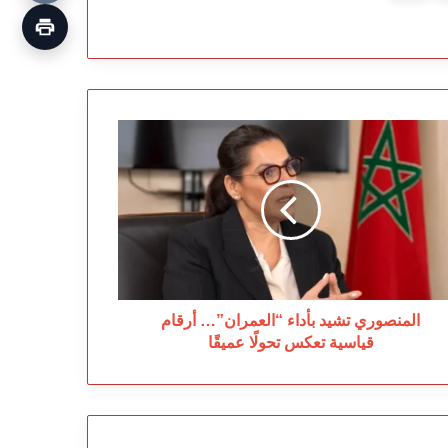
منصوري
يد
داء
لعمران”…
قام
اسية
كس
ولًا
يقًا
المنصوري تشيد بأداء “العمران”… أرقام
قياسية تعكس تحولًا عميقًا