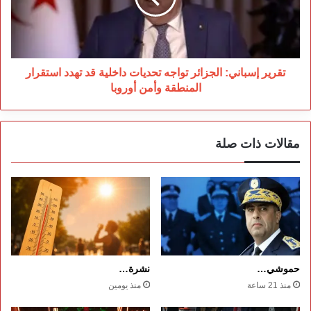
داخلية
قد
تهدد
استقرار
المنطقة
تقرير إسباني: الجزائر تواجه تحديات داخلية قد تهدد استقرار
وأمن
المنطقة وأمن أوروبا
أوروبا
مقالات ذات صلة
حموشي…
نشرة…
منذ 21 ساعة
منذ يومين