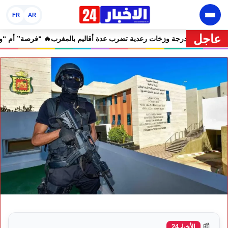
FR
AR
عاجل
 إنذارية.. موجة حر تصل إلى 47 درجة وزخات رعدية تضرب عدة أقاليم بالمغرب
📰
الأخبار24