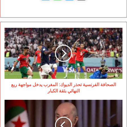
الصحافة
الفرنسية
تحذر
الديوك:
المغرب
يدخل
مواجهة
ربع
النهائي
بثقة
الصحافة الفرنسية تحذر الديوك: المغرب يدخل مواجهة ربع
الكبار
النهائي بثقة الكبار
تقرير
إسباني:
الجزائر
تواجه
تحديات