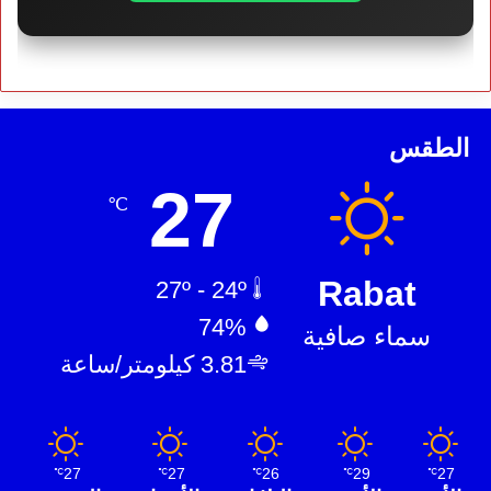
الطقس
27
℃
Rabat
27º - 24º
74%
سماء صافية
3.81 كيلومتر/ساعة
27
27
26
29
27
℃
℃
℃
℃
℃