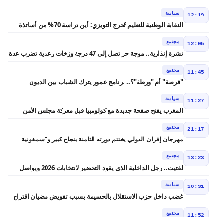
الصحراء
سياسة
12:19
النقابة الوطنية للتعليم تُحرج التويزي: أين دراسة 70% من أساتذة
الحوز؟
مجتمع
12:05
نشرة إنذارية.. موجة حر تصل إلى 47 درجة وزخات رعدية تضرب عدة
أقاليم بالمغرب
مجتمع
11:45
"فرصة" أم "ورطة"؟.. برنامج عمور يترك الشباب بين الديون
والمشاريع المتعثرة
سياسة
11:27
المغرب يفتح صفحة جديدة مع كولومبيا قبل معركة مجلس الأمن
مجتمع
21:17
مهرجان إفران الدولي يختتم دورته الثامنة بنجاح كبير و"سمفونية
أحيدوس" تخطف الأضواء
مجتمع
13:23
لفتيت.. رجل الداخلية الذي يقود التحضير لانتخابات 2026 ويواصل
إصلاح الوزارة
سياسة
10:31
غضب داخل حزب الاستقلال بالحسيمة بسبب تفويض مضيان اقتراح
مرشح الانتخابات التشريعية
مجتمع
11:52