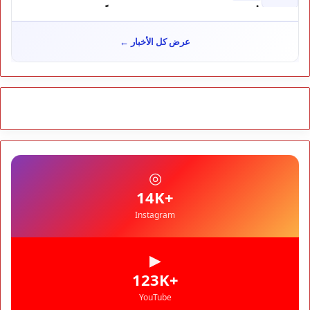
تأجيل محاكمة "إسكوبار الصحراء" استئنافياً واستدعاء جميع المتهمين
في حالة سراح
سياسة
10:54
عرض كل الأخبار ←
شوكي يعيد وعود الأحرار.. والمغاربة يطالبون بحساب وعود 2021
مجتمع
10:06
مشروع إماراتي ضخم يغيّر وجه شاطئ بوزنيقة.. وهدم فيلات
وكابينات ينطلق في شتنبر
مجتمع
09:52
كارثة سبتة تتفاقم.. انتشال جثث جديدة واستمرار البحث عن هويات
الضحايا
مجتمع
10:37
◎
نشرة إنذارية.. موجة حر تصل إلى 47 درجة تضرب عدداً من أقاليم
المغرب
+14K
Instagram
▶
+123K
YouTube