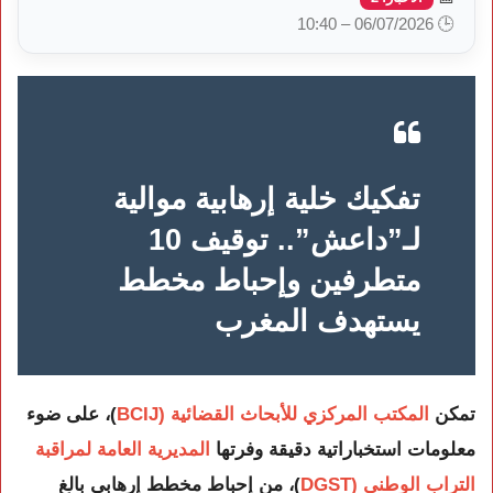
🕒 06/07/2026 – 10:40
تفكيك خلية إرهابية موالية
لـ”داعش”.. توقيف 10
متطرفين وإحباط مخطط
يستهدف المغرب
تمكن
المكتب المركزي للأبحاث القضائية (BCIJ
)
، على ضوء
معلومات استخباراتية دقيقة وفرتها
المديرية العامة لمراقبة
التراب الوطني (DGST
)
، من إحباط مخطط إرهابي بالغ