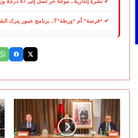
✔ نشرة إنذارية.. موجة حر تصل إلى 47 درجة وزخات رعدية تضرب عدة أقاليم بالمغرب
✔ “فرصة” أم “ورطة”؟.. برنامج عمور يترك الشبا
خالد
ال
سفير
يط
يتابع
بم
بأكادير
دول
تقدم
في
مشاريع
قض