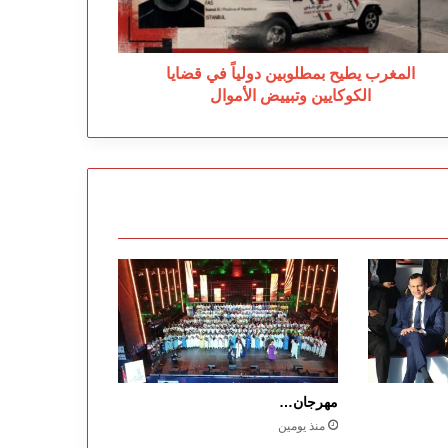
كوكايين
بييض
أموال
المغرب يطيح بمطلوبين دولياً في قضايا
الكوكايين وتبييض الأموال
مهرجان…
منذ يومين