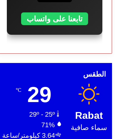
تابعنا على واتساب
الطقس
29
℃
Rabat
29º - 25º
71%
سماء صافية
3.64 كيلومتر/ساعة