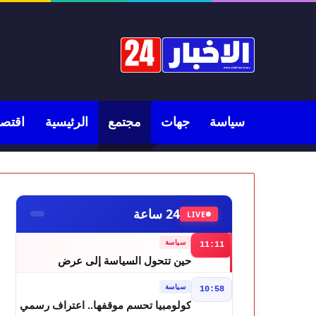
سياسة
جهات
مجتمع
الرئيسية
اقتصا
24 ساعة
LIVE
سياسة
11:11
حين تتحول السياسة إلى عرض
مسرحي.. فاطمة خير في مرمى
سياسة
10:58
التعليقات الساخرة
كولومبيا تحسم موقفها.. اعتراف رسمي