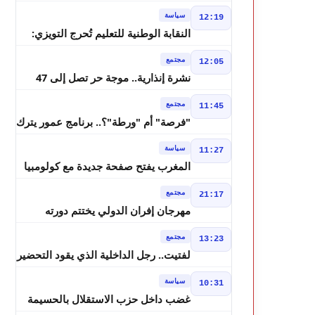
بسيادة المغرب على الصحراء
سياسة
12:19
النقابة الوطنية للتعليم تُحرج التويزي:
أين دراسة 70% من أساتذة الحوز؟
مجتمع
12:05
نشرة إنذارية.. موجة حر تصل إلى 47
درجة وزخات رعدية تضرب عدة أقاليم
مجتمع
11:45
بالمغرب
"فرصة" أم "ورطة"؟.. برنامج عمور يترك
الشباب بين الديون والمشاريع المتعثرة
سياسة
11:27
المغرب يفتح صفحة جديدة مع كولومبيا
قبل معركة مجلس الأمن
مجتمع
21:17
مهرجان إفران الدولي يختتم دورته
الثامنة بنجاح كبير و"سمفونية أحيدوس"
مجتمع
13:23
تخطف الأضواء
لفتيت.. رجل الداخلية الذي يقود التحضير
لانتخابات 2026 ويواصل إصلاح الوزارة
سياسة
10:31
غضب داخل حزب الاستقلال بالحسيمة
بسبب تفويض مضيان اقتراح مرشح