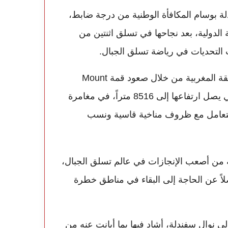
دلة بوسام المكافأة الوطنية من درجة ضابط،
ة الدولية، بعد نجاحها في تسلق اثنتين من
 التحديات في رياضة تسلق الجبال.
وجاء هذا التكريم بعد الإنجاز اللافت الذي حققته المتسلقة المغربية من خلال صعود قمة Mount
Everest البالغ ارتفاعها 8849 متراً، ثم قمة Lhotse التي يصل ارتفاعها إلى 8516 متراً، في مغامرة
 التعامل مع ظروف مناخية قاسية ونسب
بة من أصعب الإنجازات في عالم تسلق الجبال،
لاً عن الحاجة إلى البقاء في مناطق خطرة
ى نوال سفندلة، أشاد فيها بما أبانت عنه من