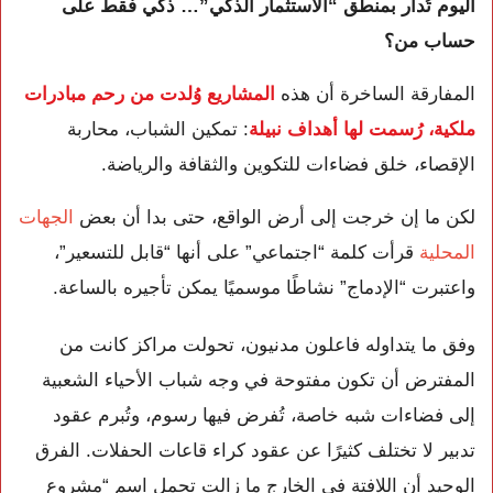
اليوم تُدار بمنطق “الاستثمار الذكي”… ذكي فقط على
حساب من؟
المفارقة الساخرة أن هذه
المشاريع وُلدت من رحم مبادرات
ملكية، رُسمت لها أهداف نبيلة
: تمكين الشباب، محاربة
الإقصاء، خلق فضاءات للتكوين والثقافة والرياضة.
لكن ما إن خرجت إلى أرض الواقع، حتى بدا أن بعض
الجهات
المحلية
قرأت كلمة “اجتماعي” على أنها “قابل للتسعير”،
واعتبرت “الإدماج” نشاطًا موسميًا يمكن تأجيره بالساعة.
وفق ما يتداوله فاعلون مدنيون، تحولت مراكز كانت من
المفترض أن تكون مفتوحة في وجه شباب الأحياء الشعبية
إلى فضاءات شبه خاصة، تُفرض فيها رسوم، وتُبرم عقود
تدبير لا تختلف كثيرًا عن عقود كراء قاعات الحفلات. الفرق
الوحيد أن اللافتة في الخارج ما زالت تحمل اسم “مشروع