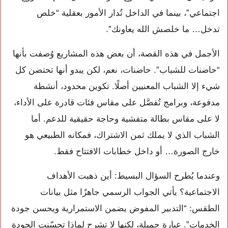
اجتماعي”، بينما في الداخل تُدار الأمور بعقلية “خلص
تدخل… ما خلصش الله يعاونك”.
الأجمل في هذه القصة، أن بعض هذه المشاريع وُصفت بأنها
“حاضنات للشباب”. حاضنات، نعم، لكن يبدو أنها تحتضن كل
شيء إلا الشباب المعنيين أصلًا. تكوين محدود، أنشطة
مدفوعة، وبرامج تُفصَّل على مقاس فئات قادرة على الأداء،
لا على مقاس بطالة متفشية وحاجة حقيقية للدعم. أما
الشباب الذي لا يملك ثمن الاشتراك، فمكانه الطبيعي هو
خارج الصورة… أو داخل خطابات الافتتاح فقط.
وعندما يُطرح السؤال البسيط: أين ذهبت الأهداف
الاجتماعية؟ يأتي الجواب الرسمي جاهزًا مثل بيانات
الطقس: “التدبير المفوض يضمن الاستمرارية ويحسن جودة
الخدمات”. عبارة جميلة، لكنها لا تشرح لماذا تحسّنت الجودة