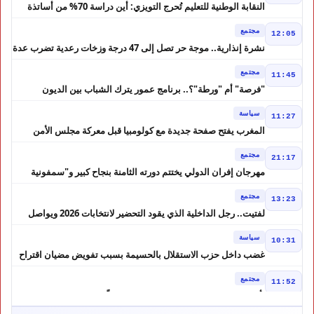
النقابة الوطنية للتعليم تُحرج التويزي: أين دراسة 70% من أساتذة
الحوز؟
مجتمع
12:05
نشرة إنذارية.. موجة حر تصل إلى 47 درجة وزخات رعدية تضرب عدة
أقاليم بالمغرب
مجتمع
11:45
"فرصة" أم "ورطة"؟.. برنامج عمور يترك الشباب بين الديون
والمشاريع المتعثرة
سياسة
11:27
المغرب يفتح صفحة جديدة مع كولومبيا قبل معركة مجلس الأمن
مجتمع
21:17
مهرجان إفران الدولي يختتم دورته الثامنة بنجاح كبير و"سمفونية
أحيدوس" تخطف الأضواء
مجتمع
13:23
لفتيت.. رجل الداخلية الذي يقود التحضير لانتخابات 2026 ويواصل
إصلاح الوزارة
سياسة
10:31
غضب داخل حزب الاستقلال بالحسيمة بسبب تفويض مضيان اقتراح
مرشح الانتخابات التشريعية
مجتمع
11:52
تأجيل محاكمة "إسكوبار الصحراء" استئنافياً واستدعاء جميع المتهمين
في حالة سراح