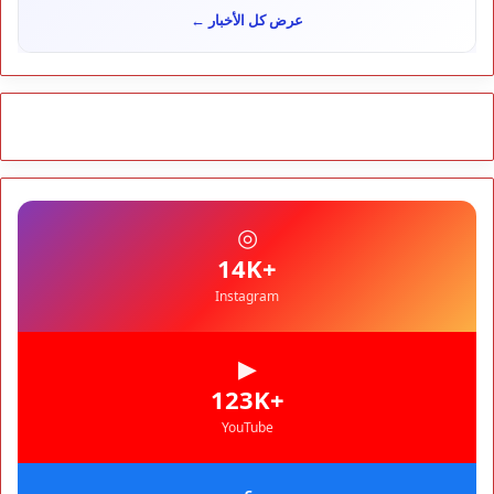
سياسة
10:54
عرض كل الأخبار ←
شوكي يعيد وعود الأحرار.. والمغاربة يطالبون بحساب وعود 2021
مجتمع
10:06
مشروع إماراتي ضخم يغيّر وجه شاطئ بوزنيقة.. وهدم فيلات
وكابينات ينطلق في شتنبر
مجتمع
09:52
كارثة سبتة تتفاقم.. انتشال جثث جديدة واستمرار البحث عن هويات
الضحايا
مجتمع
10:37
◎
نشرة إنذارية.. موجة حر تصل إلى 47 درجة تضرب عدداً من أقاليم
المغرب
+14K
Instagram
▶
+123K
YouTube