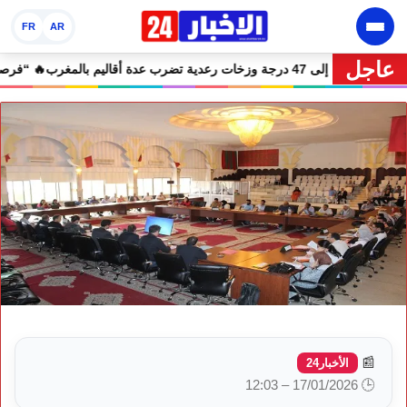
FR
AR
عاجل
🔥 نشرة إنذارية.. موجة حر تصل إلى 47 درجة وزخات رعدية تضرب عدة أقاليم بالمغرب
📰
الأخبار24
🕒 17/01/2026 – 12:03