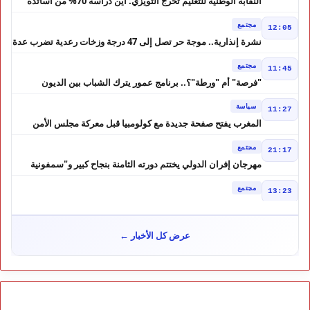
النقابة الوطنية للتعليم تُحرج التويزي: أين دراسة 70% من أساتذة
الحوز؟
مجتمع
12:05
نشرة إنذارية.. موجة حر تصل إلى 47 درجة وزخات رعدية تضرب عدة
أقاليم بالمغرب
مجتمع
11:45
"فرصة" أم "ورطة"؟.. برنامج عمور يترك الشباب بين الديون
والمشاريع المتعثرة
سياسة
11:27
المغرب يفتح صفحة جديدة مع كولومبيا قبل معركة مجلس الأمن
مجتمع
21:17
مهرجان إفران الدولي يختتم دورته الثامنة بنجاح كبير و"سمفونية
أحيدوس" تخطف الأضواء
مجتمع
13:23
لفتيت.. رجل الداخلية الذي يقود التحضير لانتخابات 2026 ويواصل
إصلاح الوزارة
سياسة
10:31
عرض كل الأخبار ←
غضب داخل حزب الاستقلال بالحسيمة بسبب تفويض مضيان اقتراح
مرشح الانتخابات التشريعية
مجتمع
11:52
تأجيل محاكمة "إسكوبار الصحراء" استئنافياً واستدعاء جميع المتهمين
في حالة سراح
سياسة