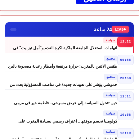
24 ساعة
LIVE
سياسة
12:22
اتهامات باستغلال الجامعة الملكية لكرة القدم و"أمل تيزنيت" في
حملة انتخابية تثير الجدل
مجتمع
09:55
طقس الاثنين بالمغرب: حرارة مرتفعة وأمطار رعدية مصحوبة بالبرد
في عدة مناطق
مجتمع
20:58
حموشي يؤشر على تعيينات جديدة في مناصب المسؤولية بعدد من
ولايات أمن المملكة
سياسة
11:11
حين تتحول السياسة إلى عرض مسرحي.. فاطمة خير في مرمى
التعليقات الساخرة
سياسة
10:58
كولومبيا تحسم موقفها.. اعتراف رسمي بسيادة المغرب على
الصحراء
سياسة
12:19