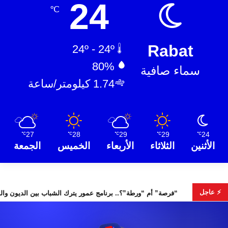
24
℃
Rabat
24º - 24º
80%
سماء صافية
1.74 كيلومتر/ساعة
27
28
29
29
24
℃
℃
℃
℃
℃
الأثنين
الثلاثاء
الأربعاء
الخميس
الجمعة
⚡ عاجل
“فرصة” أم “ورطة”؟.. برنامج عمور يترك الشبا