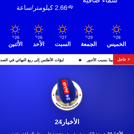
2.66 كيلومتر/ساعة
26
26
27
29
28
℃
℃
℃
℃
℃
الخميس
الجمعة
السبت
الأحد
الأثنين
⚡ عاجل
احتقان بمستشفى ابن سينا بسبب الأجور
لبؤات الأطلس إلى
الأخبار24
الأخبار24
جريدة إلكترونية مغربية متجددة على مدار الساعة، تقدم