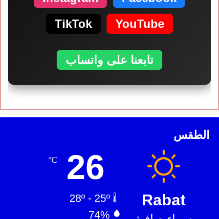
TikTok
YouTube
تابعنا على واتساب
الطقس
26
℃
Rabat
28º - 25º
74%
سماء صافية