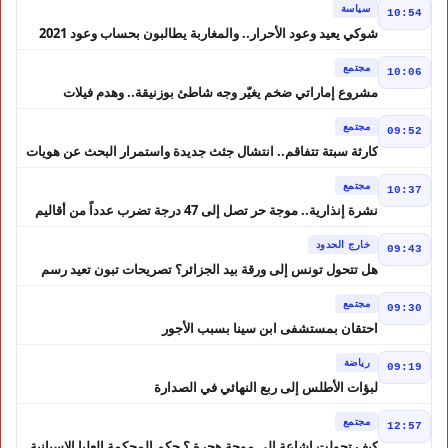
سياسة
10:54
شوكي يعيد وعود الأحرار.. والمغاربة يطالبون بحساب وعود 2021
مجتمع
10:06
مشروع إماراتي ضخم يغيّر وجه شاطئ بوزنيقة.. وهدم فيلات
وكابينات ينطلق في شتنبر
مجتمع
09:52
كارثة سبتة تتفاقم.. انتشال جثث جديدة واستمرار البحث عن هويات
الضحايا
مجتمع
10:37
نشرة إنذارية.. موجة حر تصل إلى 47 درجة تضرب عدداً من أقاليم
المغرب
خارج الحدود
09:43
هل تتحول تونس إلى ورقة بيد الجزائر؟ تصريحات تبون تعيد رسم
موازين النفوذ في المغرب العربي
مجتمع
09:30
احتقان بمستشفى ابن سينا بسبب الأجور
رياضة
09:19
لبؤات الأطلس إلى ربع النهائي في الصدارة
مجتمع
12:57
كيف تحولت إشاعة إلى موجة هجرة ؟ حكم المحكمة العليا الإسبانية