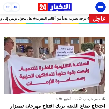
FR
AR
عاجل
ت الضحايا
🔥 نشرة إنذارية.. موجة حر تصل إلى 47 درجة تضرب عدداً من أقاليم المغرب
لحسن شرماني
منذ 3 أسابيع
0
احتجاج صناع الفضة يربك افتتاح مهرجان تيميزار