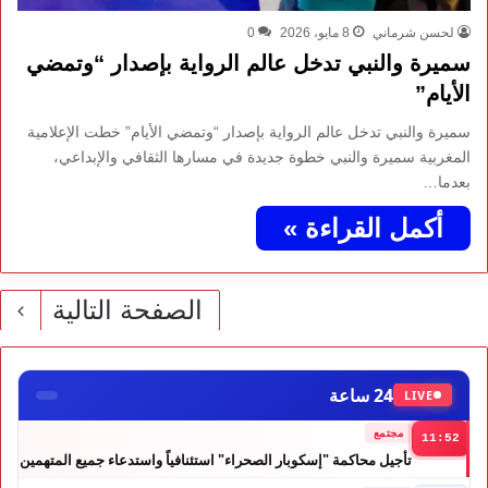
لحسن شرماني
8 مايو، 2026
0
سميرة والنبي تدخل عالم الرواية بإصدار “وتمضي
الأيام”
سميرة والنبي تدخل عالم الرواية بإصدار “وتمضي الأيام” خطت الإعلامية
المغربية سميرة والنبي خطوة جديدة في مسارها الثقافي والإبداعي،
بعدما…
أكمل القراءة »
الصفحة التالية
24 ساعة
LIVE
مجتمع
11:52
تأجيل محاكمة "إسكوبار الصحراء" استئنافياً واستدعاء جميع المتهمين
في حالة سراح