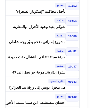
بسبب تفويض مضيان اقتراح مرشح
مجتمع
11:52
الانتخابات التشريعية
تأجيل محاكمة "إسكوبار الصحراء"
استئنافياً واستدعاء جميع المتهمين في
سياسة
10:54
حالة سراح
شوكي يعيد وعود الأحرار.. والمغاربة
يطالبون بحساب وعود 2021
مجتمع
10:06
مشروع إماراتي ضخم يغيّر وجه شاطئ
بوزنيقة.. وهدم فيلات وكابينات ينطلق
مجتمع
09:52
في شتنبر
كارثة سبتة تتفاقم.. انتشال جثث جديدة
واستمرار البحث عن هويات الضحايا
مجتمع
10:37
نشرة إنذارية.. موجة حر تصل إلى 47
درجة تضرب عدداً من أقاليم المغرب
خارج الحدود
09:43
هل تتحول تونس إلى ورقة بيد الجزائر؟
تصريحات تبون تعيد رسم موازين النفوذ
مجتمع
09:30
في المغرب العربي
احتقان بمستشفى ابن سينا بسبب الأجور