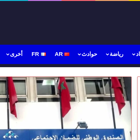
د
رياضة
حوادث
AR
FR
أخرى