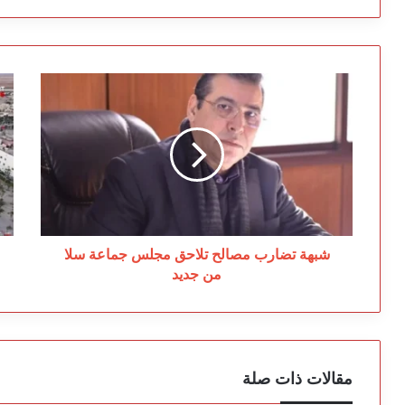
شبهة
طو
تضارب
تج
مصالح
دع
تلاحق
لم
مجلس
ال
جماعة
ال
سلا
ال
من
جديد
شبهة تضارب مصالح تلاحق مجلس جماعة سلا
من جديد
مقالات ذات صلة