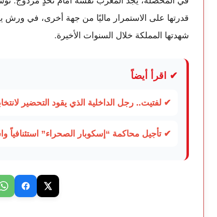
في المحصلة، يجد المغرب نفسه أمام تحدٍ مزدوج: توسي
قدرتها على الاستمرار ماليًا من جهة أخرى، في ورش يعت
شهدتها المملكة خلال السنوات الأخيرة.
✔ اقرأ أيضاً
✔ لفتيت.. رجل الداخلية الذي يقود التحضير لانتخابات 2026 ويواصل إصلاح ال
✔ تأجيل محاكمة “إسكوبار الصحراء” استئنافياً و