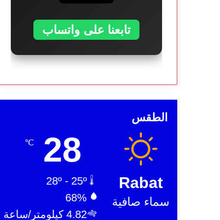
تابعنا على واتساب
الطقس
28
℃
Rabat
28º - 25º
68%
سماء صافية
4.82 كيلومتر/ساعة