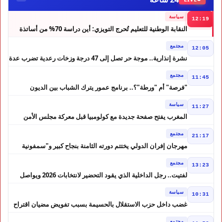
سياسة
12:19
النقابة الوطنية للتعليم تُحرج التويزي: أين دراسة 70% من أساتذة
الحوز؟
مجتمع
12:05
نشرة إنذارية.. موجة حر تصل إلى 47 درجة وزخات رعدية تضرب عدة
أقاليم بالمغرب
مجتمع
11:45
"فرصة" أم "ورطة"؟.. برنامج عمور يترك الشباب بين الديون
والمشاريع المتعثرة
سياسة
11:27
المغرب يفتح صفحة جديدة مع كولومبيا قبل معركة مجلس الأمن
مجتمع
21:17
مهرجان إفران الدولي يختتم دورته الثامنة بنجاح كبير و"سمفونية
أحيدوس" تخطف الأضواء
مجتمع
13:23
لفتيت.. رجل الداخلية الذي يقود التحضير لانتخابات 2026 ويواصل
إصلاح الوزارة
سياسة
10:31
غضب داخل حزب الاستقلال بالحسيمة بسبب تفويض مضيان اقتراح
مرشح الانتخابات التشريعية
مجتمع