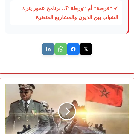
✔ “فرصة” أم “ورطة”؟.. برنامج عمور يترك
الشباب بين الديون والمشاريع المتعثرة
الذكرى
الـ70
لتأسيس
القوات
المسلحة
الملكية..
انخراط
إنساني