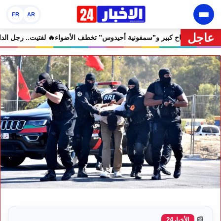
FR
AR
عاجل
فران الدولي يختتم دورته الثامنة بنجاح كبير و”سمفونية أحيدوس” تخطف الأضو
📰
الأخبار24