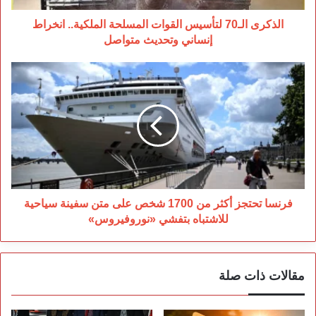
وتحديث
متواصل
الذكرى الـ70 لتأسيس القوات المسلحة الملكية.. انخراط
إنساني وتحديث متواصل
فرنسا
تحتجز
أكثر
من
1700
شخص
على
متن
سفينة
سياحية
فرنسا تحتجز أكثر من 1700 شخص على متن سفينة سياحية
للاشتباه
للاشتباه بتفشي «نوروفيروس»
بتفشي
«نوروفيروس»
مقالات ذات صلة