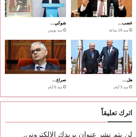
غضب…
شوكي…
منذ 19 ساعة
منذ يومين
هل…
صراع…
منذ 3 أيام
منذ 6 أيام
اترك تعليقاً
لن يتم نشر عنوان بريدك الإلكتروني.