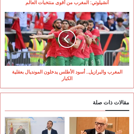
أنشيلوتي: المغرب من أقوى منتخبات العالم
المغرب
والبرازيل..
أسود
الأطلس
يدخلون
المونديال
بعقلية
الكبار
المغرب والبرازيل.. أسود الأطلس يدخلون المونديال بعقلية
الكبار
مقالات ذات صلة