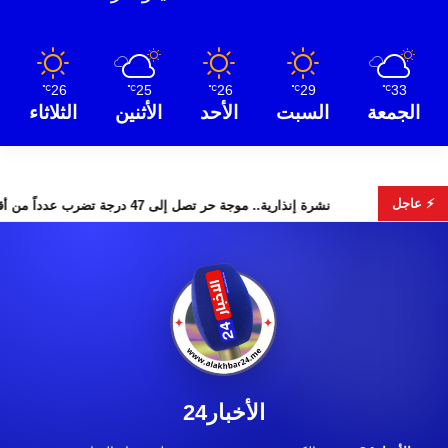
26
25
26
29
33
℃
℃
℃
℃
℃
الجمعة
السبت
الأحد
الأثنين
الثلاثاء
⚡ عاجل
 البحث عن هويات الضحايا
نشرة إنذارية.. موجة حر تصل إلى 47 درجة تضرب عدداً من أقاليم المغرب
الأخبار24