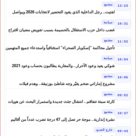
مجتمع
13:23
لفتيت.. رجل الداخلية الذي يقود التحضير لانتخابات 2026 ويواصل
إصلاح الوزارة
سياسة
10:31
غضب داخل حزب الاستقلال بالحسيمة بسبب تفويض مضيان اقتراح
مرشح الانتخابات التشريعية
مجتمع
11:52
تأجيل محاكمة "إسكوبار الصحراء" استئنافياً واستدعاء جميع المتهمين
في حالة سراح
سياسة
10:54
شوكي يعيد وعود الأحرار.. والمغاربة يطالبون بحساب وعود 2021
مجتمع
10:06
مشروع إماراتي ضخم يغيّر وجه شاطئ بوزنيقة.. وهدم فيلات
وكابينات ينطلق في شتنبر
مجتمع
09:52
كارثة سبتة تتفاقم.. انتشال جثث جديدة واستمرار البحث عن هويات
الضحايا
مجتمع
10:37
نشرة إنذارية.. موجة حر تصل إلى 47 درجة تضرب عدداً من أقاليم
المغرب
خارج الحدود
09:43