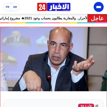
FR
AR
عاجل
همين في حالة سراح
🔥 شوكي يعيد وعود الأحرار.. والمغاربة يطالبون بحساب وعود 21
📰
الأخبار24