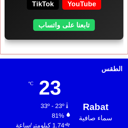
TikTok
YouTube
تابعنا على واتساب
الطقس
23
℃
Rabat
33º - 23º
81%
سماء صافية
1.74 كيلومتر/ساعة