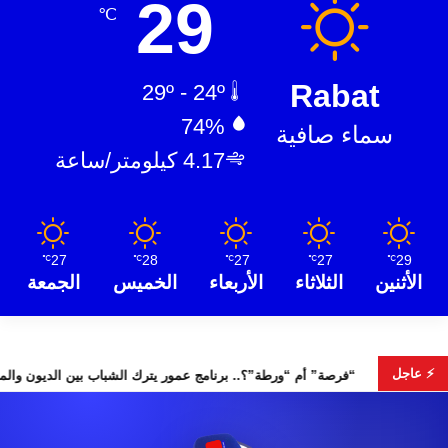
29
℃
Rabat
29º - 24º
74%
سماء صافية
4.17 كيلومتر/ساعة
27
28
27
27
29
℃
℃
℃
℃
℃
الأثنين
الثلاثاء
الأربعاء
الخميس
الجمعة
⚡ عاجل
“فرصة” أم “ورطة”؟.. برنامج عمور يترك الشباب 