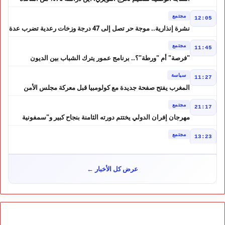
الحوز؟
مجتمع
12:05
نشرة إنذارية.. موجة حر تصل إلى 47 درجة وزخات رعدية تضرب عدة
أقاليم بالمغرب
مجتمع
11:45
"فرصة" أم "ورطة"؟.. برنامج عمور يترك الشباب بين الديون
والمشاريع المتعثرة
سياسة
11:27
المغرب يفتح صفحة جديدة مع كولومبيا قبل معركة مجلس الأمن
مجتمع
21:17
مهرجان إفران الدولي يختتم دورته الثامنة بنجاح كبير و"سمفونية
أحيدوس" تخطف الأضواء
مجتمع
13:23
لفتيت.. رجل الداخلية الذي يقود التحضير لانتخابات 2026 ويواصل
إصلاح الوزارة
سياسة
10:31
عرض كل الأخبار ←
غضب داخل حزب الاستقلال بالحسيمة بسبب تفويض مضيان اقتراح
مرشح الانتخابات التشريعية
مجتمع
11:52
تأجيل محاكمة "إسكوبار الصحراء" استئنافياً واستدعاء جميع المتهمين
في حالة سراح
سياسة