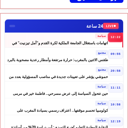
24 ساعة
LIVE
سياسة
12:22
اتهامات باستغلال الجامعة الملكية لكرة القدم و"أمل تيزنيت" في
حملة انتخابية تثير الجدل
مجتمع
09:55
طقس الاثنين بالمغرب: حرارة مرتفعة وأمطار رعدية مصحوبة بالبرد
في عدة مناطق
مجتمع
20:58
حموشي يؤشر على تعيينات جديدة في مناصب المسؤولية بعدد من
ولايات أمن المملكة
سياسة
11:11
حين تتحول السياسة إلى عرض مسرحي.. فاطمة خير في مرمى
التعليقات الساخرة
سياسة
10:58
كولومبيا تحسم موقفها.. اعتراف رسمي بسيادة المغرب على
الصحراء
سياسة
12:19
النقابة الوطنية للتعليم تُحرج التويزي: أين دراسة 70% من أساتذة