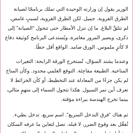
الوزير يقول إن وزارته الوحيدة التي تملك برنامجًا لصيانة
الطرق القروية. جميل. لكن الطرق القروية، لسببٍ غامض،
لم تتلقَّ البلاغ. ما إن تنزل الأمطار حتى تتحول “الصيانة” إلى
ذكرى، ويصير المرور مغامرة، ويُستدعى البرنامج كوثيقة دفاع
لا كأثرٍ ملموس. الورق صامد. الواقع أقل حظًا.
وعندما يشتد السؤال، تُستخرج الورقة الرابحة: التغيرات
المناخية. الطبيعة مفاجِئة. التوقع العلمي محدود. وكأن المناخ
لم يكن جزءًا من المعادلة عند التخطيط، أو كأن الخرائط لا
تعرف أين تمر السيول. هكذا تتحول السماء إلى متهمٍ مثالي،
بينما تخرج الهندسة ببراءة مؤقتة.
ثم هناك “فرق التدخل السريع”. اسم سريع. تدخل بطيء.
تُفعَّل بعد وقوع الضرر، لا قبله. تصل لتعاين ما عرفه السكان