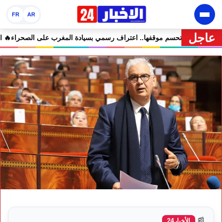
FR
AR
عاجل
 مرمى التعليقات الساخرة
🔥 كولومبيا تحسم موقفها.. اعتراف رسمي بسيادة 
📰
الأخبار24