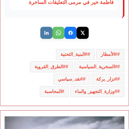
فاطمة خير في مرمى التعليقات الساخرة
#الأمطار
#البنية_التحتية
#السخرية_السياسية
#الطرق_القروية
#نزار_بركة
#نقد_سياسي
#وزارة_التجهيز_والماء
المحاسبة
صفقة
صواريخ