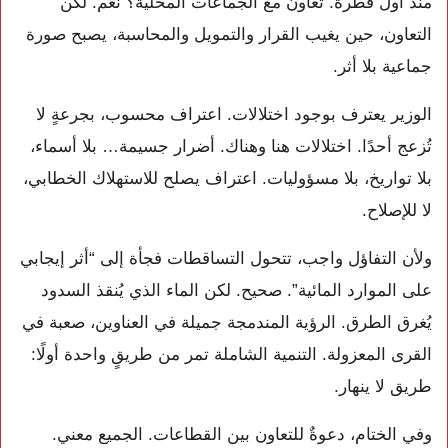
منذ أول قطرة. تعاون مع الجماعات المحلية؟ نعم. لكن
التعاون، حين يغيب القرار والتمويل والمحاسبة، يصبح صورة
جماعية بلا أثر.
الوزير يعترف بوجود اختلالات. اعتراف محسوب، بجرعةٍ لا
تُزعج أحدًا. اختلالات هنا وهناك. أضرار جسيمة… بلا أسماء،
بلا تواريخ، بلا مسؤوليات. اعتراف يصلح للاستهلاك الخطابي،
لا للإصلاح.
ولأن التفاؤل واجب، تتحول التساقطات فجأة إلى “أثر إيجابي
على الموارد المائية”. صحيح. لكن الماء الذي يُنقذ السدود
يُغرق الطرق. الرؤية المندمجة جميلة في العناوين، صعبة في
القرى المعزولة. التنمية الشاملة تمر من طريقٍ واحدة أولًا:
طريق لا ينهار.
وفي الختام، دعوةٌ للتعاون بين القطاعات. الجميع معني.