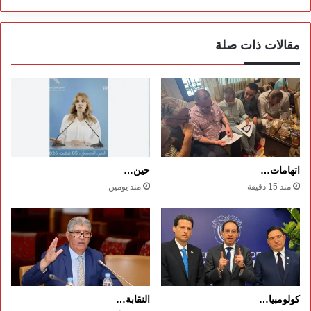
مقالات ذات صلة
اتهامات…
حين…
منذ 15 دقيقة
منذ يومين
كولومبيا…
النقابة…