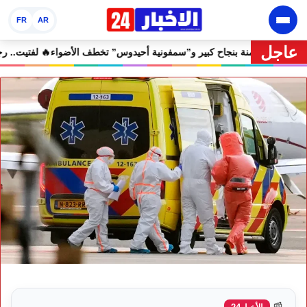
FR
AR
عاجل
هرجان إفران الدولي يختتم دورته الثامنة بنجاح كبير و”سمفونية أحيدوس” تخط
📰