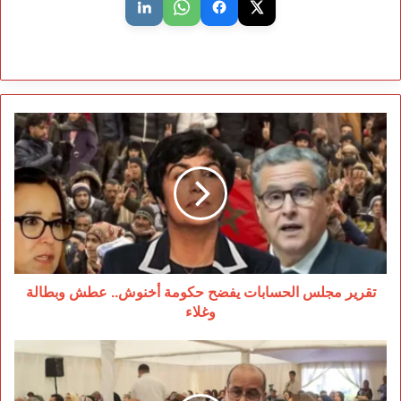
تقرير
مجلس
الحسابات
يفضح
حكومة
أخنوش..
عطش
وبطالة
وغلاء
تقرير مجلس الحسابات يفضح حكومة أخنوش.. عطش وبطالة
وغلاء
مدير
مستشفى
الرازي: