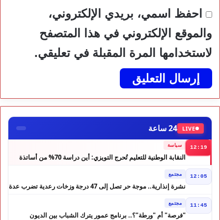
احفظ اسمي، بريدي الإلكتروني،
والموقع الإلكتروني في هذا المتصفح
لاستخدامها المرة المقبلة في تعليقي.
24 ساعة
LIVE
سياسة
12:19
النقابة الوطنية للتعليم تُحرج التويزي: أين دراسة 70% من أساتذة
الحوز؟
مجتمع
12:05
نشرة إنذارية.. موجة حر تصل إلى 47 درجة وزخات رعدية تضرب عدة
أقاليم بالمغرب
مجتمع
11:45
"فرصة" أم "ورطة"؟.. برنامج عمور يترك الشباب بين الديون