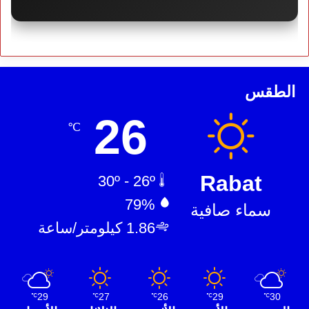
الطقس
26
℃
Rabat
30º - 26º
79%
سماء صافية
1.86 كيلومتر/ساعة
29
27
26
29
30
℃
℃
℃
℃
℃