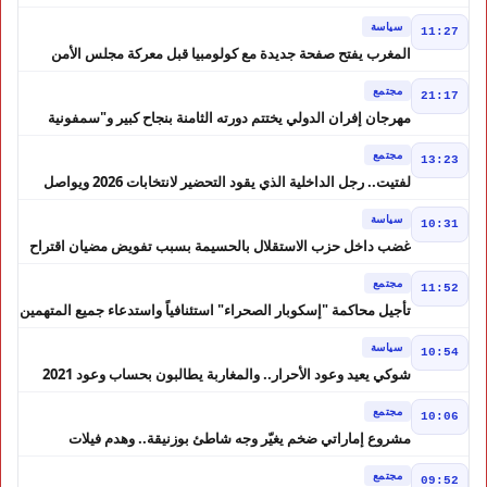
والمشاريع المتعثرة
سياسة
11:27
المغرب يفتح صفحة جديدة مع كولومبيا قبل معركة مجلس الأمن
مجتمع
21:17
مهرجان إفران الدولي يختتم دورته الثامنة بنجاح كبير و"سمفونية
أحيدوس" تخطف الأضواء
مجتمع
13:23
لفتيت.. رجل الداخلية الذي يقود التحضير لانتخابات 2026 ويواصل
إصلاح الوزارة
سياسة
10:31
غضب داخل حزب الاستقلال بالحسيمة بسبب تفويض مضيان اقتراح
مرشح الانتخابات التشريعية
مجتمع
11:52
تأجيل محاكمة "إسكوبار الصحراء" استئنافياً واستدعاء جميع المتهمين
في حالة سراح
سياسة
10:54
شوكي يعيد وعود الأحرار.. والمغاربة يطالبون بحساب وعود 2021
مجتمع
10:06
مشروع إماراتي ضخم يغيّر وجه شاطئ بوزنيقة.. وهدم فيلات
وكابينات ينطلق في شتنبر
مجتمع
09:52