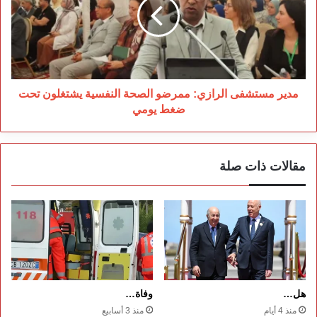
ممرضو
الصحة
النفسية
يشتغلون
تحت
ضغط
يومي
مدير مستشفى الرازي: ممرضو الصحة النفسية يشتغلون تحت
ضغط يومي
مقالات ذات صلة
هل…
وفاة…
منذ 4 أيام
منذ 3 أسابيع