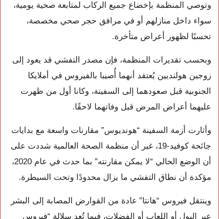
وتوصي المنظمة بإخضاع جميع الركاب لمتابعة صحية يومية،
سواء داخل منازلهم أو في مرافق حجر صحي مخصصة،
تحسبًا لظهور أعراض متأخرة.
وبحسب تقديرات المنظمة، فإن مصدر التفشي قد يعود إلى
زوجين هولنديين يُعتقد أنهما أُصيبا بالفيروس في أملايكا
الجنوبية قبل صعودهما إلى السفينة، وكانا أول من ظهرت
عليهما أعراض المرض قبل وفاتهما لاحقًا.
وأثارت أزمة السفينة “هونديوس” مقارنات واسعة مع بدايات
جائحة كوفيد-19، غير أن منظمة الصحة العالمية شددت على
أن الوضع الحالي “لا يمكن مقارنته” بما حدث في عام 2020،
مؤكدة أن نطاق التفشي ما يزال محدودًا وتحت السيطرة.
وينتقل فيروس “هانتا” عادة من القوارض المصابة إلى البشر
عبر البول أو اللعاب أو الفضلات، فيما تُعد سلالة “فيروس