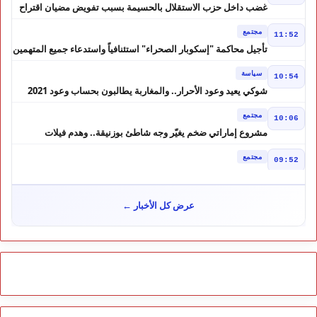
غضب داخل حزب الاستقلال بالحسيمة بسبب تفويض مضيان اقتراح
مرشح الانتخابات التشريعية
مجتمع
11:52
تأجيل محاكمة "إسكوبار الصحراء" استئنافياً واستدعاء جميع المتهمين
في حالة سراح
سياسة
10:54
شوكي يعيد وعود الأحرار.. والمغاربة يطالبون بحساب وعود 2021
مجتمع
10:06
مشروع إماراتي ضخم يغيّر وجه شاطئ بوزنيقة.. وهدم فيلات
وكابينات ينطلق في شتنبر
مجتمع
09:52
كارثة سبتة تتفاقم.. انتشال جثث جديدة واستمرار البحث عن هويات
الضحايا
مجتمع
10:37
عرض كل الأخبار ←
نشرة إنذارية.. موجة حر تصل إلى 47 درجة تضرب عدداً من أقاليم
المغرب
خارج الحدود
09:43
هل تتحول تونس إلى ورقة بيد الجزائر؟ تصريحات تبون تعيد رسم
موازين النفوذ في المغرب العربي
مجتمع
09:30
احتقان بمستشفى ابن سينا بسبب الأجور