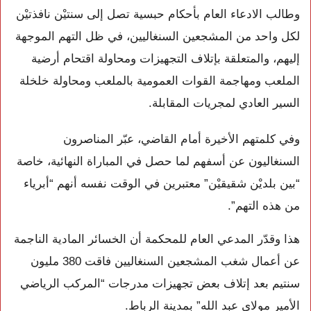
وطالب الادعاء العام بأحكام حبسية تصل إلى سنتيْن نافذتيْن
لكل واحد من المشجعين السنغاليين، في ظل التهم الموجهة
إليهم، والمتعلقة بإتلاف التجهيزات ومحاولة اقتحام أرضية
الملعب ومهاجمة القوات العمومية بالملعب ومحاولة خلخلة
السير العادي لمجريات المقابلة.
وفي كلمتهم الأخيرة أمام القاضي، عبّر المناصرون
السنغاليون عن أسفهم لما حصل في المباراة النهائية، خاصة
“بين بلديْن شقيقيْن” معتبرين في الوقت نفسه أنهم “أبرياء
من هذه التهم”.
هذا وقدّر المدعي العام للمحكمة أن الخسائر المادية الناجمة
عن أعمال شغب المشجعين السنغاليين فاقت 380 مليون
سنتيم بعد إتلاف بعض تجهيزات مدرجات “المركب الرياضي
الأمير مولاي عبد الله” بمدينة الرباط.