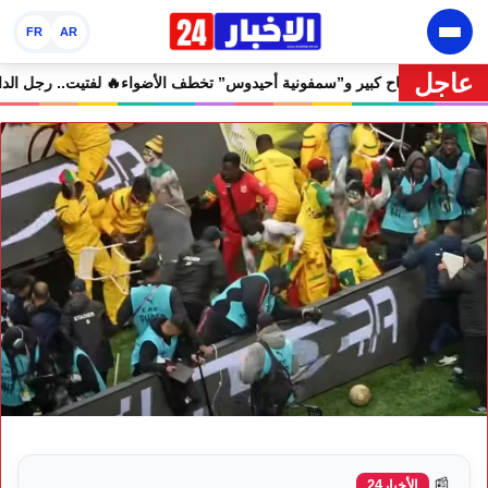
FR
AR
عاجل
إفران الدولي يختتم دورته الثامنة بنجاح كبير و”سمفونية أحيدوس” تخطف الأض
📰
الأخبار24