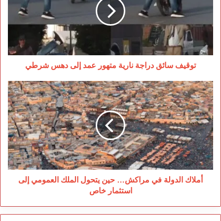
نارية
متهور
عمد
إلى
دهس
شرطي
توقيف سائق دراجة نارية متهور عمد إلى دهس شرطي
أملاك
الدولة
في
مراكش…
حين
يتحول
الملك
العمومي
إلى
استثمار
أملاك الدولة في مراكش… حين يتحول الملك العمومي إلى
خاص
استثمار خاص