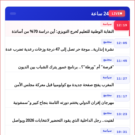
24 ساعة
LIVE
سياسة
12:19
النقابة الوطنية للتعليم تُحرج التويزي: أين دراسة 70% من أساتذة
الحوز؟
مجتمع
12:05
نشرة إنذارية.. موجة حر تصل إلى 47 درجة وزخات رعدية تضرب عدة
أقاليم بالمغرب
مجتمع
11:45
"فرصة" أم "ورطة"؟.. برنامج عمور يترك الشباب بين الديون
والمشاريع المتعثرة
سياسة
11:27
المغرب يفتح صفحة جديدة مع كولومبيا قبل معركة مجلس الأمن
مجتمع
21:17
مهرجان إفران الدولي يختتم دورته الثامنة بنجاح كبير و"سمفونية
أحيدوس" تخطف الأضواء
مجتمع
13:23
لفتيت.. رجل الداخلية الذي يقود التحضير لانتخابات 2026 ويواصل
إصلاح الوزارة
سياسة
10:31