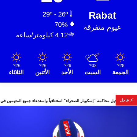
Rabat
29º - 26º
70%
غيوم متفرقة
4.12 كيلومتر/ساعة
26
26
26
32
28
℃
℃
℃
℃
℃
الجمعة
السبت
الأحد
الأثنين
الثلاثاء
⚡ عاجل
ت التشريعية
تأجيل محاكمة “إسكوبار الصحراء” استئنافياً واستدعاء 