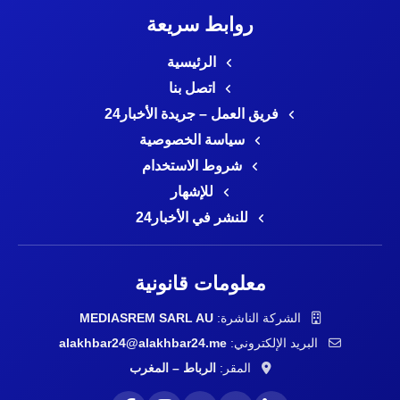
روابط سريعة
الرئيسية
اتصل بنا
فريق العمل – جريدة الأخبار24
سياسة الخصوصية
شروط الاستخدام
للإشهار
للنشر في الأخبار24
معلومات قانونية
MEDIASREM SARL AU
الشركة الناشرة:
alakhbar24@alakhbar24.me
البريد الإلكتروني:
المقر:
الرباط – المغرب