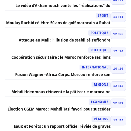
Le vidéo d’Akhannouch vante les “réalisations” du
gouvernement malgré la pression sociale
SPORT
11:41
Moulay Rachid célèbre 50 ans de golf marocain à Rabat
POLITIQUE
12:55
Attaque au Mali : l’illusion de stabilité s’effondre
POLITIQUE
17:10
Coopération sécuritaire : le Maroc renforce ses liens
avec la Suède
INTERNATIONAL
10:10
Fusion Wagner–Africa Corps: Moscou renforce son
influence en Afrique
RÉGIONS
12:13
Mehdi Hdenmous réinvente la pâtisserie marocaine
contemporaine
ÉCONOMIE
12:01
Élection CGEM Maroc : Mehdi Tazi favori pour succéder
à Chakib Alj
RÉGIONS
12:55
Eaux et Forêts : un rapport officiel révèle de graves