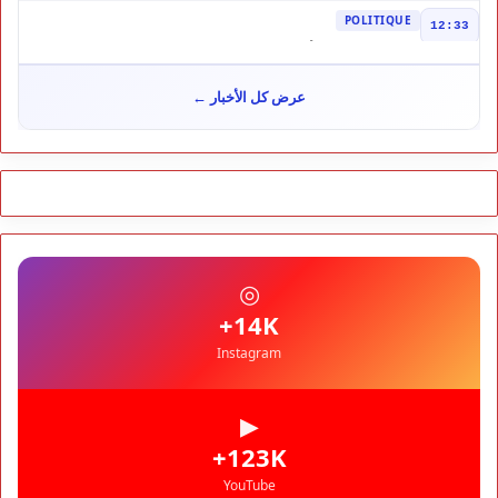
dysfonctionnements
POLITIQUE
12:33
Maroc–Elbit Systems : contrat stratégique de 277 M$
POLITIQUE
21:09
عرض كل الأخبار ←
Loi sur la profession d’avocat : tensions au sommet
POLITIQUE
20:38
Nouaceur : le Maroc franchit un cap dans
l’aéronautique
POLITIQUE
00:03
Justice sociale : la CDG plaide pour un investissement
préventif durable
RÉGIONS
◎
17:30
1,5 million de dirhams pour diagnostiquer le silence de
+14K
l’ANCFCC
Instagram
▶
+123K
YouTube