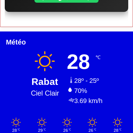
Météo
28
℃
Rabat
28º - 25º
70%
Ciel Clair
3.69 km/h
28
29
26
26
28
℃
℃
℃
℃
℃