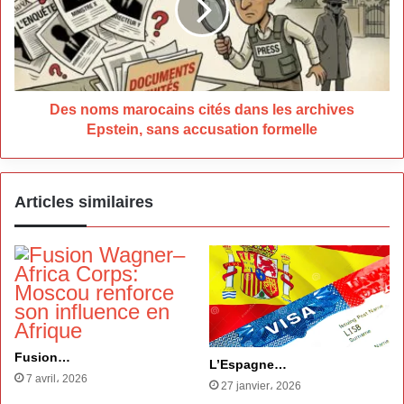
dans
les
archives
Epstein,
sans
accusation
Des noms marocains cités dans les archives
formelle
Epstein, sans accusation formelle
Articles similaires
Fusion…
L’Espagne…
7 avril، 2026
27 janvier، 2026