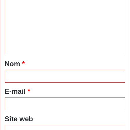
o
m
m
e
n
t
a
Nom
*
i
r
e
E-mail
*
*
Site web