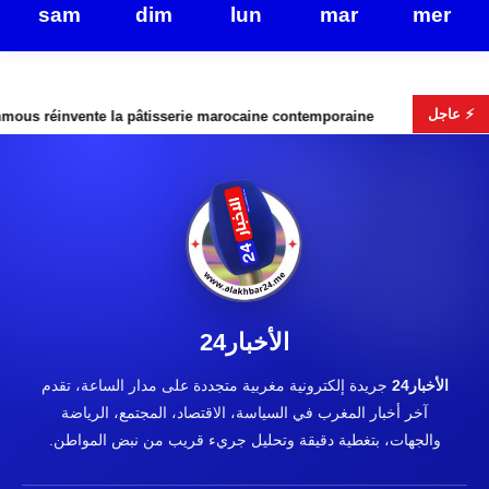
sam
dim
lun
mar
mer
⚡ عاجل
 la pâtisserie marocaine contemporaine
Fusion Wagner–Afri
الأخبار24
الأخبار24
جريدة إلكترونية مغربية متجددة على مدار الساعة، تقدم
آخر أخبار المغرب في السياسة، الاقتصاد، المجتمع، الرياضة
والجهات، بتغطية دقيقة وتحليل جريء قريب من نبض المواطن.