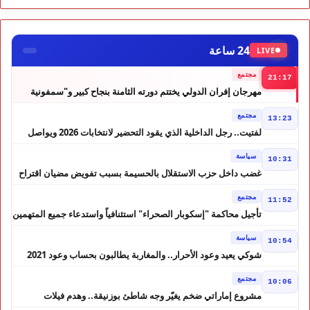
24 ساعة
LIVE
مجتمع
21:17
مهرجان إفران الدولي يختتم دورته الثامنة بنجاح كبير و"سمفونية
أحيدوس" تخطف الأضواء
مجتمع
13:23
لفتيت.. رجل الداخلية الذي يقود التحضير لانتخابات 2026 ويواصل
إصلاح الوزارة
سياسة
10:31
غضب داخل حزب الاستقلال بالحسيمة بسبب تفويض مضيان اقتراح
مرشح الانتخابات التشريعية
مجتمع
11:52
تأجيل محاكمة "إسكوبار الصحراء" استئنافياً واستدعاء جميع المتهمين
في حالة سراح
سياسة
10:54
شوكي يعيد وعود الأحرار.. والمغاربة يطالبون بحساب وعود 2021
مجتمع
10:06
مشروع إماراتي ضخم يغيّر وجه شاطئ بوزنيقة.. وهدم فيلات
وكابينات ينطلق في شتنبر