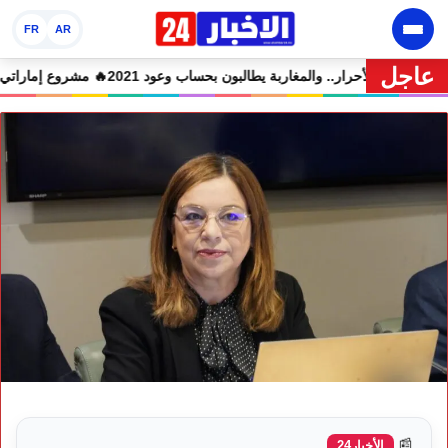
FR
AR
عاجل
ين في حالة سراح
🔥 شوكي يعيد وعود الأحرار.. والمغاربة يطالبون بحساب وعود 2021
📰
الأخبار24