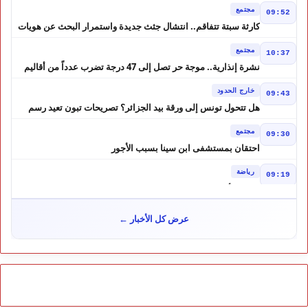
مجتمع
09:52
كارثة سبتة تتفاقم.. انتشال جثث جديدة واستمرار البحث عن هويات
الضحايا
مجتمع
10:37
نشرة إنذارية.. موجة حر تصل إلى 47 درجة تضرب عدداً من أقاليم
المغرب
خارج الحدود
09:43
هل تتحول تونس إلى ورقة بيد الجزائر؟ تصريحات تبون تعيد رسم
موازين النفوذ في المغرب العربي
مجتمع
09:30
احتقان بمستشفى ابن سينا بسبب الأجور
رياضة
09:19
لبؤات الأطلس إلى ربع النهائي في الصدارة
مجتمع
12:57
عرض كل الأخبار ←
كيف تحولت إشاعة إلى موجة هجرة ؟ حكم المحكمة العليا الإسبانية
أشعل أزمة سبتة
مجتمع
10:46
هل لعبت حسابات من الجزائر دورًا في أحداث سبتة؟ تقرير إسباني
يكشف المعطيات
مجتمع
10:24