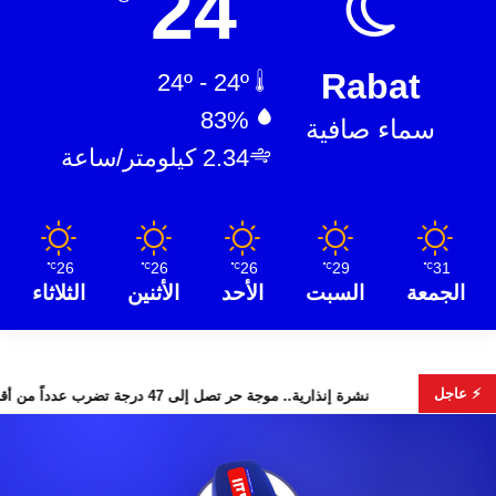
24
Rabat
24º - 24º
83%
سماء صافية
2.34 كيلومتر/ساعة
26
26
26
29
31
℃
℃
℃
℃
℃
الجمعة
السبت
الأحد
الأثنين
الثلاثاء
⚡ عاجل
لبحث عن هويات الضحايا
نشرة إنذارية.. موجة حر تصل إلى 47 درجة تضرب عدداً من أقاليم المغرب