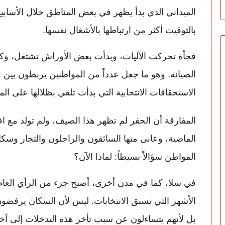
الميداني الذي بدأ يظهر في بعض المناطق خلال الأسابيع
بالتوقيت أكثر من ارتباطها بالأشغال نفسها.
فجأة تحركت الآليات، وبدأت بعض الأوراش تشتغل، وكأن
الصيانة. وهو ما جعل عدداً من المواطنين يربطون بين هذ
الاستحقاقات الانتخابية التي بدأت تلقي بظلالها على ال
المفارقة أن الحفر لم تظهر هذا الصيف، ولم تولد مع ا
الماضية، وعانى منها السائقون والراجلون والتجار وسكا
المواطن سؤالاً بسيطاً: لماذا الآن؟
في سلا، كما في مدن أخرى، أصبح جزء من الرأي العام
الأشهر التي تسبق الانتخابات. ليس لأن السكان يرفضون 
بل لأنهم يتساءلون عن سبب تأخر هذه التدخلات إلى آخ