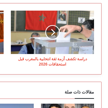
دراسة
ال
تكشف
ال
أزمة
تق
ثقة
بإ
انتخابية
مو
بالمغرب
قا
قبل
ال
استحقاقات
2026
دراسة تكشف أزمة ثقة انتخابية بالمغرب قبل
استحقاقات 2026
مقالات ذات صلة