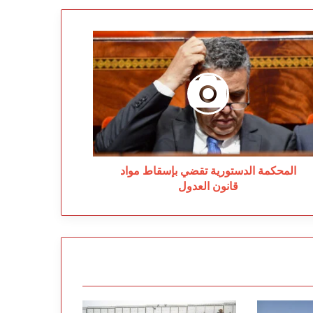
محكمة
دستورية
ضي
سقاط
اد
نون
عدول
المحكمة الدستورية تقضي بإسقاط مواد
قانون العدول