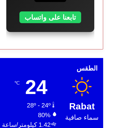
تابعنا على واتساب
الطقس
24
℃
Rabat
28º - 24º
80%
سماء صافية
1.42 كيلومتر/ساعة