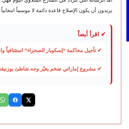
يريدون أن يكون الإصلاح قاعدة دائمة لا موسماً انتخابياً
✔ اقرأ أيضاً
✔ تأجيل محاكمة “إسكوبار الصحراء” استئنافياً و
✔ مشروع إماراتي ضخم يغيّر وجه شاطئ بوزنيقة.