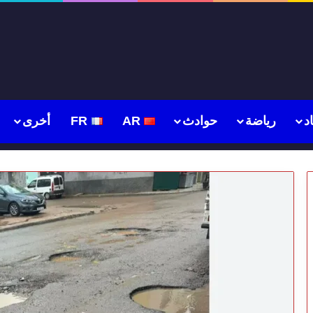
د
رياضة
حوادث
AR
FR
أخرى