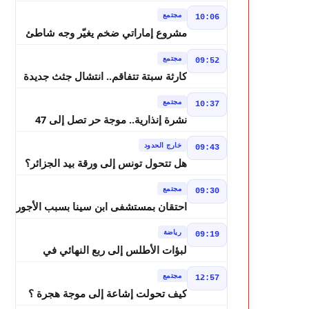
يطالبون بحساب وعود 2021
مجتمع
10:06
مشروع إماراتي ضخم يغيّر وجه شاطئ
بوزنيقة.. وهدم فيلات وكابينات ينطلق
مجتمع
09:52
في شتنبر
كارثة سبتة تتفاقم.. انتشال جثث جديدة
واستمرار البحث عن هويات الضحايا
مجتمع
10:37
نشرة إنذارية.. موجة حر تصل إلى 47
درجة تضرب عدداً من أقاليم المغرب
خارج الحدود
09:43
هل تتحول تونس إلى ورقة بيد الجزائر؟
تصريحات تبون تعيد رسم موازين النفوذ
مجتمع
09:30
في المغرب العربي
احتقان بمستشفى ابن سينا بسبب الأجور
رياضة
09:19
لبؤات الأطلس إلى ربع النهائي في
الصدارة
مجتمع
12:57
كيف تحولت إشاعة إلى موجة هجرة ؟
حكم المحكمة العليا الإسبانية أشعل أزمة