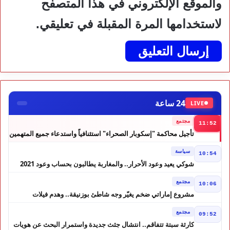
والموقع الإلكتروني في هذا المتصفح
لاستخدامها المرة المقبلة في تعليقي.
24 ساعة
LIVE
مجتمع
11:52
تأجيل محاكمة "إسكوبار الصحراء" استئنافياً واستدعاء جميع المتهمين
في حالة سراح
سياسة
10:54
شوكي يعيد وعود الأحرار.. والمغاربة يطالبون بحساب وعود 2021
مجتمع
10:06
مشروع إماراتي ضخم يغيّر وجه شاطئ بوزنيقة.. وهدم فيلات
وكابينات ينطلق في شتنبر
مجتمع
09:52
كارثة سبتة تتفاقم.. انتشال جثث جديدة واستمرار البحث عن هويات