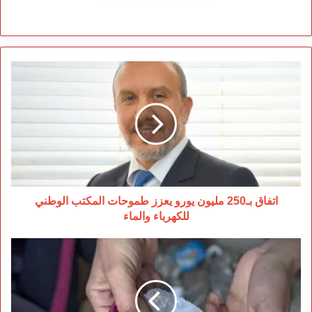
اتفاق
بـ250
مليون
يورو
يعزز
طموحات
المكتب
الوطني
للكهرباء
والماء
اتفاق بـ250 مليون يورو يعزز طموحات المكتب الوطني
للكهرباء والماء
مخدرات
قوية
بثمن
زهيد
تستهدف