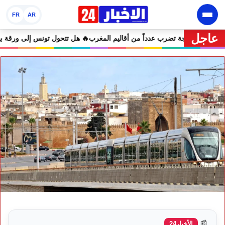
FR
AR
عاجل
رية.. موجة حر تصل إلى 47 درجة تضرب عدداً من أقاليم المغرب
🔥 هل ت
📰
الأخبار24