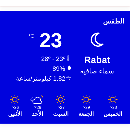
الطقس
23
℃
Rabat
28º - 23º
89%
سماء صافية
1.82 كيلومتر/ساعة
26
26
27
29
28
℃
℃
℃
℃
℃
الخميس
الجمعة
السبت
الأحد
الأثنين