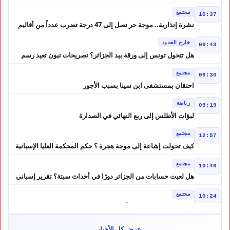
الضحايا
مجتمع
10:37
نشرة إنذارية.. موجة حر تصل إلى 47 درجة تضرب عدداً من أقاليم
المغرب
خارج الحدود
09:43
هل تتحول تونس إلى ورقة بيد الجزائر؟ تصريحات تبون تعيد رسم
موازين النفوذ في المغرب العربي
مجتمع
09:30
احتقان بمستشفى ابن سينا بسبب الأجور
رياضة
09:19
لبؤات الأطلس إلى ربع النهائي في الصدارة
مجتمع
12:57
كيف تحولت إشاعة إلى موجة هجرة ؟ حكم المحكمة العليا الإسبانية
أشعل أزمة سبتة
مجتمع
10:46
هل لعبت حسابات من الجزائر دورًا في أحداث سبتة؟ تقرير إسباني
يكشف المعطيات
مجتمع
10:24
طقس الاثنين بالمغرب.. أجواء حارة بعدد من المناطق ورعود مرتقبة
بالأطلس والجنوب الشرقي
مجتمع
09:51
عرض كل الأخبار ←