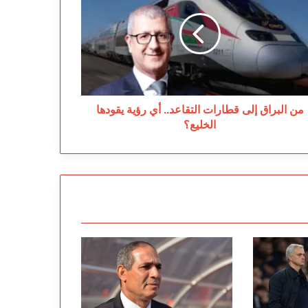
ى
ارات
تقاعد..
ية
ودها
خليع؟
من البراق إلى قطارات التقاعد.. أي رؤية يقودها
الخليع؟