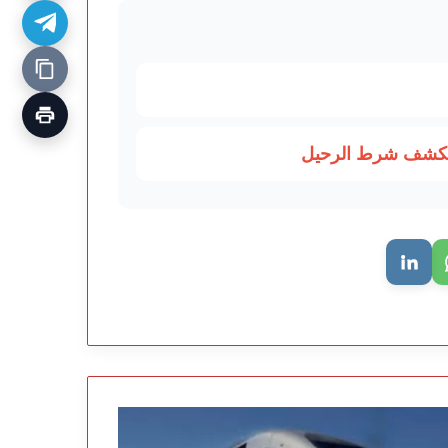
ويكشف شرط الرحيل
براق