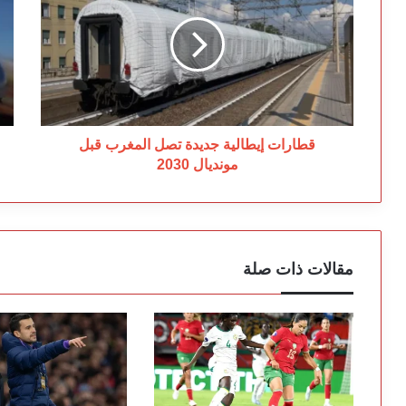
جديدة
إل
تصل
قط
المغرب
ال
قبل
أي
مونديال
رؤ
2030
يق
ال
قطارات إيطالية جديدة تصل المغرب قبل
مونديال 2030
مقالات ذات صلة