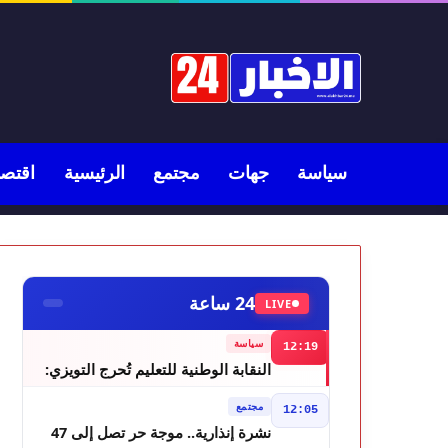
سياسة
جهات
مجتمع
الرئيسية
اقتصا
24 ساعة
LIVE
سياسة
12:19
النقابة الوطنية للتعليم تُحرج التويزي:
أين دراسة 70% من أساتذة الحوز؟
مجتمع
12:05
نشرة إنذارية.. موجة حر تصل إلى 47