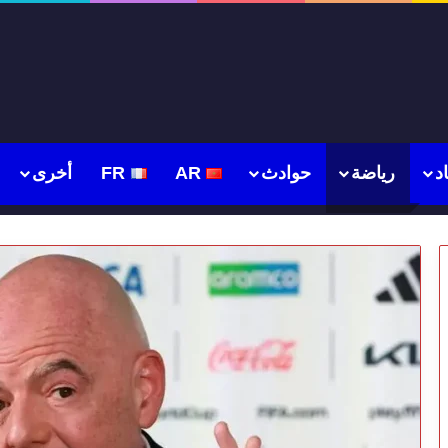
د
رياضة
حوادث
AR
FR
أخرى