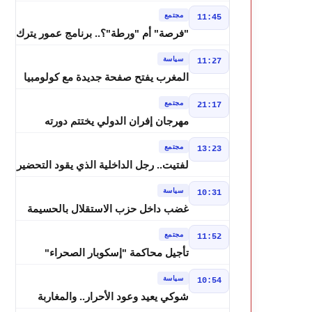
درجة وزخات رعدية تضرب عدة أقاليم
مجتمع
11:45
بالمغرب
"فرصة" أم "ورطة"؟.. برنامج عمور يترك
الشباب بين الديون والمشاريع المتعثرة
سياسة
11:27
المغرب يفتح صفحة جديدة مع كولومبيا
قبل معركة مجلس الأمن
مجتمع
21:17
مهرجان إفران الدولي يختتم دورته
الثامنة بنجاح كبير و"سمفونية أحيدوس"
مجتمع
13:23
تخطف الأضواء
لفتيت.. رجل الداخلية الذي يقود التحضير
لانتخابات 2026 ويواصل إصلاح الوزارة
سياسة
10:31
غضب داخل حزب الاستقلال بالحسيمة
بسبب تفويض مضيان اقتراح مرشح
مجتمع
11:52
الانتخابات التشريعية
تأجيل محاكمة "إسكوبار الصحراء"
استئنافياً واستدعاء جميع المتهمين في
سياسة
10:54
حالة سراح
شوكي يعيد وعود الأحرار.. والمغاربة
يطالبون بحساب وعود 2021