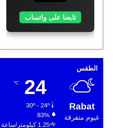
تابعنا على واتساب
الطقس
24
℃
Rabat
30º - 24º
83%
غيوم متفرقة
1.25 كيلومتر/ساعة