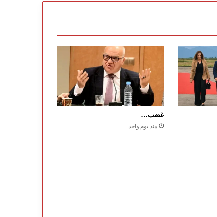
غضب…
منذ يوم واحد