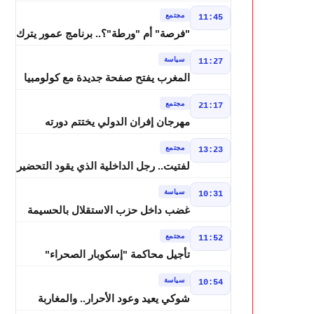
درجة وزخات رعدية تضرب عدة أقاليم
مجتمع
11:45
بالمغرب
"فرصة" أم "ورطة"؟.. برنامج عمور يترك
الشباب بين الديون والمشاريع المتعثرة
سياسة
11:27
المغرب يفتح صفحة جديدة مع كولومبيا
قبل معركة مجلس الأمن
مجتمع
21:17
مهرجان إفران الدولي يختتم دورته
الثامنة بنجاح كبير و"سمفونية أحيدوس"
مجتمع
13:23
تخطف الأضواء
لفتيت.. رجل الداخلية الذي يقود التحضير
لانتخابات 2026 ويواصل إصلاح الوزارة
سياسة
10:31
غضب داخل حزب الاستقلال بالحسيمة
بسبب تفويض مضيان اقتراح مرشح
مجتمع
11:52
الانتخابات التشريعية
تأجيل محاكمة "إسكوبار الصحراء"
استئنافياً واستدعاء جميع المتهمين في
سياسة
10:54
حالة سراح
شوكي يعيد وعود الأحرار.. والمغاربة
يطالبون بحساب وعود 2021