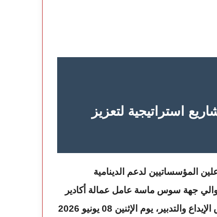
اريع استراتيجية لتعزيز
والي جهة سوس ماسة عامل عمالة أكادير
إداوتنان، إلى جانب خالد سفير، المدير العام لصندوق الإيداع والتدبير، يوم الإثنين 08 يونيو 2026