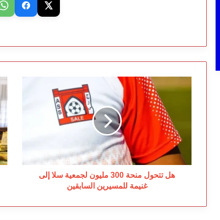
هل
ال
تتحول
مح
منحة
ال
300
يس
مليون
نو
لجمعية
سف
سلا
وي
إلى
وس
غنيمة
ال
للمسيرين
ال
هل تتحول منحة 300 مليون لجمعية سلا إلى
السابقين
غنيمة للمسيرين السابقين