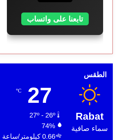
تابعنا على واتساب
الطقس
27
℃
Rabat
27º - 26º
74%
سماء صافية
0.66 كيلومتر/ساعة