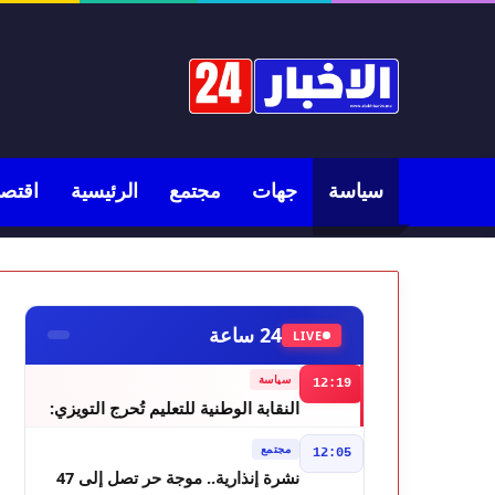
سياسة
جهات
مجتمع
الرئيسية
اقتصا
24 ساعة
LIVE
سياسة
12:19
النقابة الوطنية للتعليم تُحرج التويزي:
أين دراسة 70% من أساتذة الحوز؟
مجتمع
12:05
نشرة إنذارية.. موجة حر تصل إلى 47