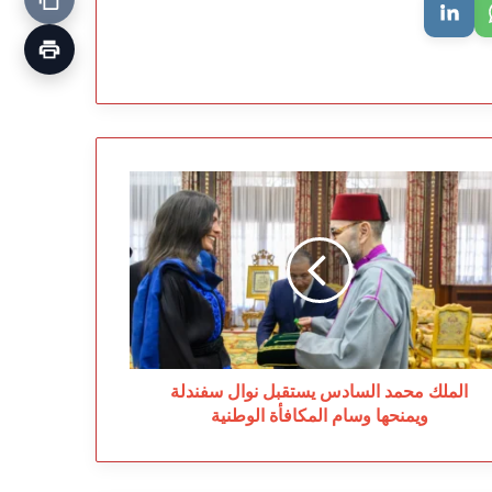
ملك
مد
سادس
تقبل
ال
ندلة
منحها
ام
مكافأة
وطنية
الملك محمد السادس يستقبل نوال سفندلة
ويمنحها وسام المكافأة الوطنية