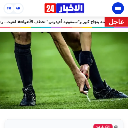
FR
AR
عاجل
هرجان إفران الدولي يختتم دورته الثامنة بنجاح كبير و”سمفونية أحيدوس” تخط
📰
الأخبار24