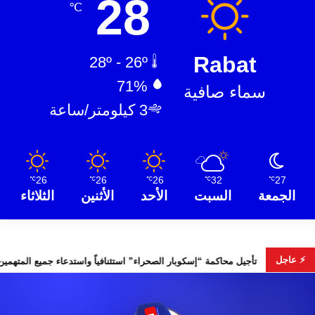
28
℃
Rabat
28º - 26º
71%
سماء صافية
3 كيلومتر/ساعة
26
26
26
32
27
℃
℃
℃
℃
℃
الجمعة
السبت
الأحد
الأثنين
الثلاثاء
⚡ عاجل
خابات التشريعية
تأجيل محاكمة “إسكوبار الصحراء” استئنافياً واستدع