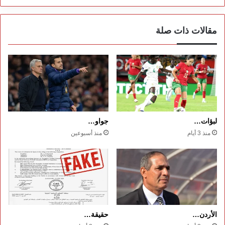
مقالات ذات صلة
لبؤات…
جواو…
منذ 3 أيام
منذ أسبوعين
الأردن…
حقيقة…