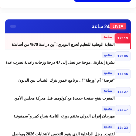
24 ساعة
LIVE
سياسة
12:19
النقابة الوطنية للتعليم تُحرج التويزي: أين دراسة 70% من أساتذة
الحوز؟
مجتمع
12:05
نشرة إنذارية.. موجة حر تصل إلى 47 درجة وزخات رعدية تضرب عدة
أقاليم بالمغرب
مجتمع
11:45
"فرصة" أم "ورطة"؟.. برنامج عمور يترك الشباب بين الديون
والمشاريع المتعثرة
سياسة
11:27
المغرب يفتح صفحة جديدة مع كولومبيا قبل معركة مجلس الأمن
مجتمع
21:17
مهرجان إفران الدولي يختتم دورته الثامنة بنجاح كبير و"سمفونية
أحيدوس" تخطف الأضواء
مجتمع
13:23
لفتيت.. رجل الداخلية الذي يقود التحضير لانتخابات 2026 ويواصل