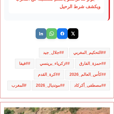
ويكشف شرط الرحيل
#التحكيم_المغربي
#جلال_جيد
#حمزة_الفارق
#زكرياء_برينسي
#فيفا
#كأس_العالم_2026
#كرة_القدم
#مصطفى_أكركاد
#مونديال_2026
المغرب
احتجاجات