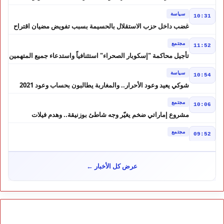
إصلاح الوزارة
سياسة
10:31
غضب داخل حزب الاستقلال بالحسيمة بسبب تفويض مضيان اقتراح
مرشح الانتخابات التشريعية
مجتمع
11:52
تأجيل محاكمة "إسكوبار الصحراء" استئنافياً واستدعاء جميع المتهمين
في حالة سراح
سياسة
10:54
شوكي يعيد وعود الأحرار.. والمغاربة يطالبون بحساب وعود 2021
مجتمع
10:06
مشروع إماراتي ضخم يغيّر وجه شاطئ بوزنيقة.. وهدم فيلات
وكابينات ينطلق في شتنبر
مجتمع
09:52
كارثة سبتة تتفاقم.. انتشال جثث جديدة واستمرار البحث عن هويات
الضحايا
مجتمع
10:37
عرض كل الأخبار ←
نشرة إنذارية.. موجة حر تصل إلى 47 درجة تضرب عدداً من أقاليم
المغرب
خارج الحدود
09:43
هل تتحول تونس إلى ورقة بيد الجزائر؟ تصريحات تبون تعيد رسم
موازين النفوذ في المغرب العربي
مجتمع
09:30