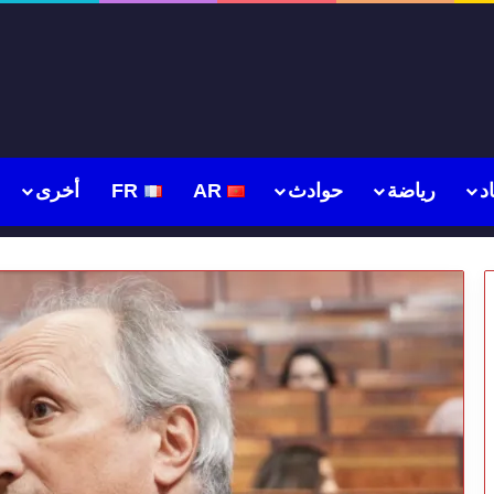
د
رياضة
حوادث
AR
FR
أخرى