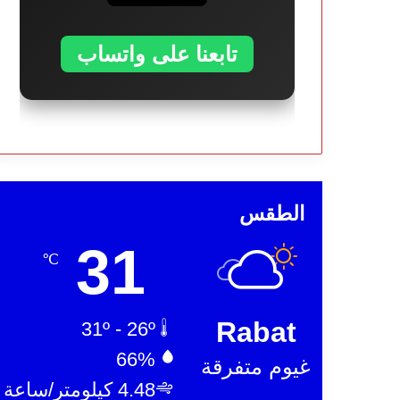
تابعنا على واتساب
الطقس
31
℃
Rabat
31º - 26º
66%
غيوم متفرقة
4.48 كيلومتر/ساعة