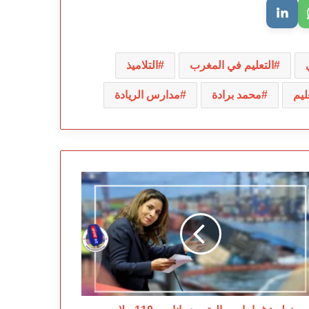
التعليم في المغرب
التلاميذ
ليم
محمد برادة
مدارس الريادة
علي:
امات
لية
مانات
ـ110
ايين
هم
د
دث
ينة