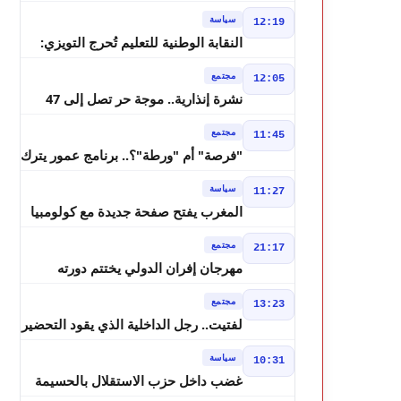
بسيادة المغرب على الصحراء
سياسة
12:19
النقابة الوطنية للتعليم تُحرج التويزي:
أين دراسة 70% من أساتذة الحوز؟
مجتمع
12:05
نشرة إنذارية.. موجة حر تصل إلى 47
درجة وزخات رعدية تضرب عدة أقاليم
مجتمع
11:45
بالمغرب
"فرصة" أم "ورطة"؟.. برنامج عمور يترك
الشباب بين الديون والمشاريع المتعثرة
سياسة
11:27
المغرب يفتح صفحة جديدة مع كولومبيا
قبل معركة مجلس الأمن
مجتمع
21:17
مهرجان إفران الدولي يختتم دورته
الثامنة بنجاح كبير و"سمفونية أحيدوس"
مجتمع
13:23
تخطف الأضواء
لفتيت.. رجل الداخلية الذي يقود التحضير
لانتخابات 2026 ويواصل إصلاح الوزارة
سياسة
10:31
غضب داخل حزب الاستقلال بالحسيمة
بسبب تفويض مضيان اقتراح مرشح