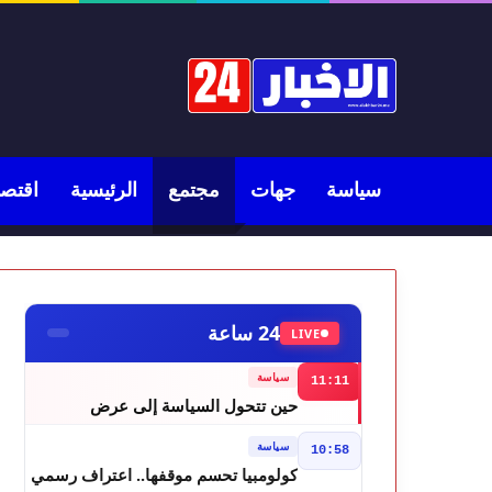
سياسة
جهات
مجتمع
الرئيسية
اقتصا
24 ساعة
LIVE
سياسة
11:11
حين تتحول السياسة إلى عرض
مسرحي.. فاطمة خير في مرمى
سياسة
10:58
التعليقات الساخرة
كولومبيا تحسم موقفها.. اعتراف رسمي