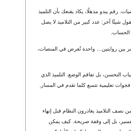
 في المئة في الرياضيات. رقم يبدو مذهلًا، يكاد يقنعك بأن التلميذ
ل شيئًا آخر: عدد كبير من التلاميذ لا يصل
ي الحساب.
باشر بين روايتين… واحدة تُعرض في المنصات،
اب التحسن، بل تفاقم الوضع. التلميذ الذي
فجوات تعليمية تتسع كلما تقدم في المسار.
 نصف التلاميذ يغادرون النظام قبل إنهاء
قم لا يحتاج إلى تفسير، بل إلى وقفة صريحة. كيف يمكن