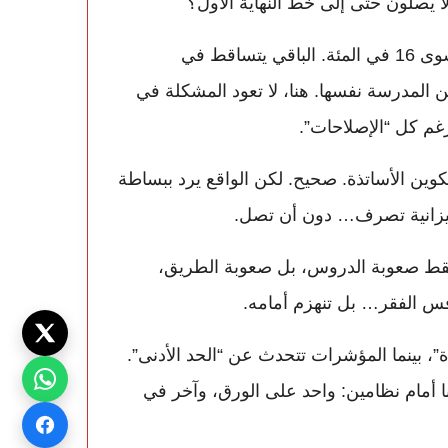
لا يصلون حتى إلى خط النهاية الأول؟
أما البكالوريا، التي تُقدَّم كهدف طبيعي، فلا يصل إليها سوى 16 في المئة. الباقي يتساقط في
المدرسة نفسها. هنا، لا تعود المشكلة في
رغم كل “الإصلاحات”.
كوين الأساتذة. صحيح. لكن الواقع يرد ببساطة
لميزانية تصرف… دون أن تصل.
ه فقط صعوبة الدروس، بل صعوبة الطريق،
افس الفقر… بل تنهزم أمامه.
”، بينما المؤشرات تتحدث عن “الحد الأدنى”.
أننا أمام نظامين: واحد على الورق، وآخر في