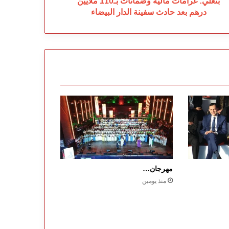
بنعلي: غرامات مالية وضمانات بـ110 ملايين
دار
درهم بعد حادث سفينة الدار البيضاء
بيضاء
مهرجان…
منذ يومين