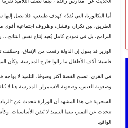
الحديث عن “مدارس رائدة”، بينما نصف التلاميذ تقريبًا 
الطريق، بين تكرار، وفشل، وظروف اجتماعية أقوى من 
البرامج، بل في نموذج كامل يُعيد إنتاج نفس النتائج… 
الوزير قد يقول إن الدولة رفعت من الإنفاق، وحسّنت ت
قاسية: آلاف الأطفال ما زالوا خارج المدرسة. وكأن ا
في القرى، تصبح القصة أكثر وضوحًا. التلميذ لا يواج
وصعوبة العيش، وصعوبة الاستمرار. المدرسة هنا لا تُن
السخرية في هذا المشهد أن الوزارة تتحدث عن “الريادة
تتحدث عن التميز، بينما التلميذ لا يُتقن الأساسيات. وك
الواقع.