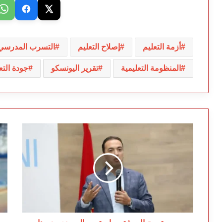
أزمة التعليم
إصلاح التعليم
التسرب المدرسي
المنظومة التعليمية
تقرير اليونسكو
جودة التع
حين
بن
تصبح
غر
الحرفة
ما
سياسة…
وض
والسعدي
ب
يديرها
مل
بالصدفة
در
بع
حا
سف