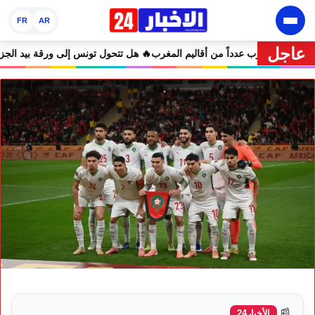
FR
AR
عاجل
 تصل إلى 47 درجة تضرب عدداً من أقاليم المغرب
🔥 هل تتحول تو
📰
الأخبار24