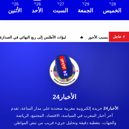
26
26
27
29
28
℃
℃
℃
℃
℃
الخميس
الجمعة
السبت
الأحد
الأثنين
⚡ عاجل
احتقان بمستشفى ابن سينا بسبب الأجور
لبؤات الأطلس إلى ربع النها
الأخبار24
الأخبار24
جريدة إلكترونية مغربية متجددة على مدار الساعة، تقدم
آخر أخبار المغرب في السياسة، الاقتصاد، المجتمع، الرياضة
والجهات، بتغطية دقيقة وتحليل جريء قريب من نبض المواطن.