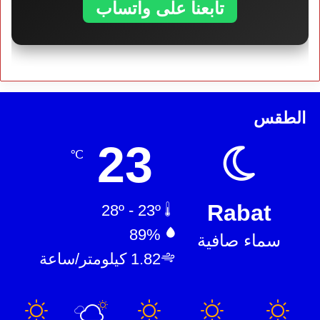
تابعنا على واتساب
الطقس
23
℃
Rabat
28º - 23º
89%
سماء صافية
1.82 كيلومتر/ساعة