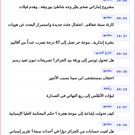
10:06
مشروع إماراتي ضخم يغيّر وجه شاطئ بوزنيقة.. وهدم فيلات
وكابينات ينطلق في شتنبر
مجتمع
09:52
كارثة سبتة تتفاقم.. انتشال جثث جديدة واستمرار البحث عن هويات
الضحايا
مجتمع
10:37
نشرة إنذارية.. موجة حر تصل إلى 47 درجة تضرب عدداً من أقاليم
المغرب
خارج الحدود
09:43
هل تتحول تونس إلى ورقة بيد الجزائر؟ تصريحات تبون تعيد رسم
موازين النفوذ في المغرب العربي
مجتمع
09:30
احتقان بمستشفى ابن سينا بسبب الأجور
رياضة
09:19
لبؤات الأطلس إلى ربع النهائي في الصدارة
مجتمع
12:57
كيف تحولت إشاعة إلى موجة هجرة ؟ حكم المحكمة العليا الإسبانية
أشعل أزمة سبتة
مجتمع
10:46
هل لعبت حسابات من الجزائر دورًا في أحداث سبتة؟ تقرير إسباني