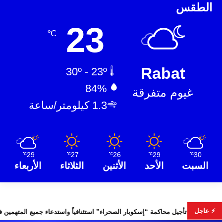
الطقس
23
℃
Rabat
30º - 23º
84%
غيوم متفرقة
1.3 كيلومتر/ساعة
29
27
26
29
30
℃
℃
℃
℃
℃
السبت
الأحد
الأثنين
الثلاثاء
الأربعاء
⚡ عاجل
بات التشريعية
تأجيل محاكمة “إسكوبار الصحراء” استئنافياً واستدعاء