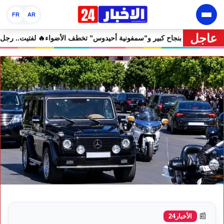
FR
AR
عاجل
ان إفران الدولي يختتم دورته الثامنة بنجاح كبير و”سمفونية أحيدوس” تخطف ا
📰
الأخبار24