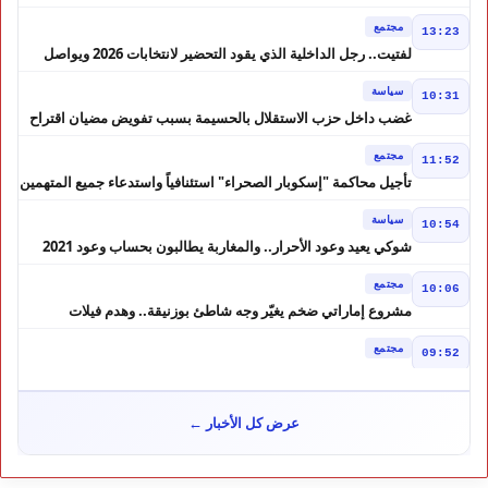
أحيدوس" تخطف الأضواء
مجتمع
13:23
لفتيت.. رجل الداخلية الذي يقود التحضير لانتخابات 2026 ويواصل
إصلاح الوزارة
سياسة
10:31
غضب داخل حزب الاستقلال بالحسيمة بسبب تفويض مضيان اقتراح
مرشح الانتخابات التشريعية
مجتمع
11:52
تأجيل محاكمة "إسكوبار الصحراء" استئنافياً واستدعاء جميع المتهمين
في حالة سراح
سياسة
10:54
شوكي يعيد وعود الأحرار.. والمغاربة يطالبون بحساب وعود 2021
مجتمع
10:06
مشروع إماراتي ضخم يغيّر وجه شاطئ بوزنيقة.. وهدم فيلات
وكابينات ينطلق في شتنبر
مجتمع
09:52
كارثة سبتة تتفاقم.. انتشال جثث جديدة واستمرار البحث عن هويات
الضحايا
مجتمع
10:37
عرض كل الأخبار ←
نشرة إنذارية.. موجة حر تصل إلى 47 درجة تضرب عدداً من أقاليم
المغرب
خارج الحدود
09:43