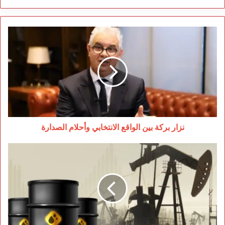
نزار
بركة
بين
الواقع
الانتخابي
وأحلام
الصدارة
نزار بركة بين الواقع الانتخابي وأحلام الصدارة
أسعار
النفط
تقفز
بقوة
مع
تصاعد
التوترات
في