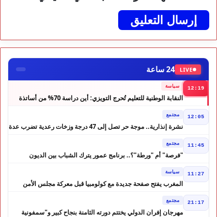
24 ساعة
LIVE
سياسة
12:19
النقابة الوطنية للتعليم تُحرج التويزي: أين دراسة 70% من أساتذة
الحوز؟
مجتمع
12:05
نشرة إنذارية.. موجة حر تصل إلى 47 درجة وزخات رعدية تضرب عدة
أقاليم بالمغرب
مجتمع
11:45
"فرصة" أم "ورطة"؟.. برنامج عمور يترك الشباب بين الديون
والمشاريع المتعثرة
سياسة
11:27
المغرب يفتح صفحة جديدة مع كولومبيا قبل معركة مجلس الأمن
مجتمع
21:17
مهرجان إفران الدولي يختتم دورته الثامنة بنجاح كبير و"سمفونية