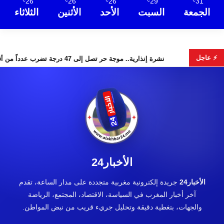
26
26
26
29
31
℃
℃
℃
℃
℃
الجمعة
السبت
الأحد
الأثنين
الثلاثاء
⚡ عاجل
 البحث عن هويات الضحايا
نشرة إنذارية.. موجة حر تصل إلى 47 درجة تضرب عدداً من أقاليم المغرب
الأخبار24
الأخبار24
جريدة إلكترونية مغربية متجددة على مدار الساعة، تقدم
آخر أخبار المغرب في السياسة، الاقتصاد، المجتمع، الرياضة
والجهات، بتغطية دقيقة وتحليل جريء قريب من نبض المواطن.