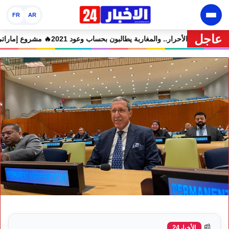
FR
AR
عاجل
همين في حالة سراح
🔥 شوكي يعيد وعود الأحرار.. والمغاربة يطالبون بحساب وعود 21
📰
الأخبار24