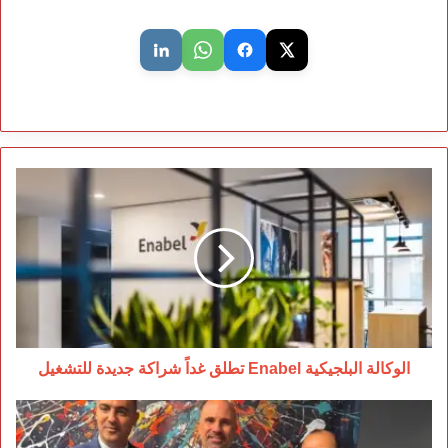
الوكالة
البلجيكية
Enabel
تطلق
غداً
شراكة
جديدة
للتشغيل
الوكالة البلجيكية Enabel تطلق غداً شراكة جديدة للتشغيل
مسؤول
رفيع