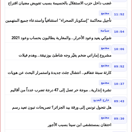
غضب داخل حزب الاستقلال بالحسيمة بسبب تفويض مضيان اقتراح
مرشح الانتخابات التشريعية
مجتمع
11:52
تأجيل محاكمة "إسكوبار الصحراء" استئنافياً واستدعاء جميع المتهمين
في حالة سراح
سياسة
10:54
شوكي يعيد وعود الأحرار.. والمغاربة يطالبون بحساب وعود 2021
مجتمع
10:06
مشروع إماراتي ضخم يغيّر وجه شاطئ بوزنيقة.. وهدم فيلات
وكابينات ينطلق في شتنبر
مجتمع
09:52
كارثة سبتة تتفاقم.. انتشال جثث جديدة واستمرار البحث عن هويات
الضحايا
مجتمع
10:37
نشرة إنذارية.. موجة حر تصل إلى 47 درجة تضرب عدداً من أقاليم
المغرب
خارج الحدود
09:43
هل تتحول تونس إلى ورقة بيد الجزائر؟ تصريحات تبون تعيد رسم
موازين النفوذ في المغرب العربي
مجتمع
09:30
احتقان بمستشفى ابن سينا بسبب الأجور