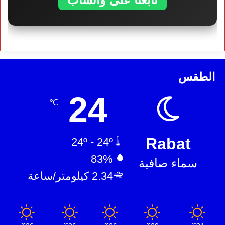
الطقس
24
℃
Rabat
24º - 24º
83%
سماء صافية
2.34 كيلومتر/ساعة