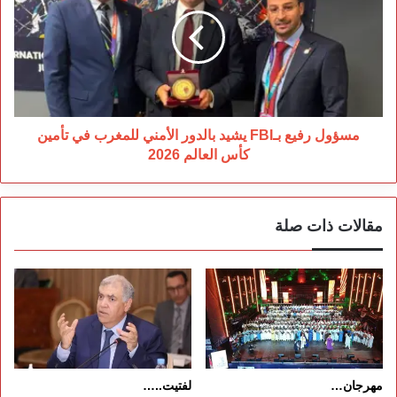
بـFBI
يشيد
بالدور
الأمني
للمغرب
في
تأمين
كأس
مسؤول رفيع بـFBI يشيد بالدور الأمني للمغرب في تأمين
العالم
كأس العالم 2026
2026
مقالات ذات صلة
مهرجان…
لفتيت..…