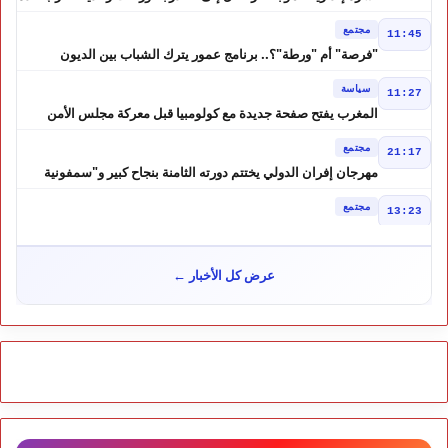
أقاليم بالمغرب
مجتمع
11:45
"فرصة" أم "ورطة"؟.. برنامج عمور يترك الشباب بين الديون
والمشاريع المتعثرة
سياسة
11:27
المغرب يفتح صفحة جديدة مع كولومبيا قبل معركة مجلس الأمن
مجتمع
21:17
مهرجان إفران الدولي يختتم دورته الثامنة بنجاح كبير و"سمفونية
أحيدوس" تخطف الأضواء
مجتمع
13:23
لفتيت.. رجل الداخلية الذي يقود التحضير لانتخابات 2026 ويواصل
إصلاح الوزارة
سياسة
10:31
عرض كل الأخبار ←
غضب داخل حزب الاستقلال بالحسيمة بسبب تفويض مضيان اقتراح
مرشح الانتخابات التشريعية
مجتمع
11:52
تأجيل محاكمة "إسكوبار الصحراء" استئنافياً واستدعاء جميع المتهمين
في حالة سراح
سياسة
10:54
شوكي يعيد وعود الأحرار.. والمغاربة يطالبون بحساب وعود 2021
مجتمع
10:06