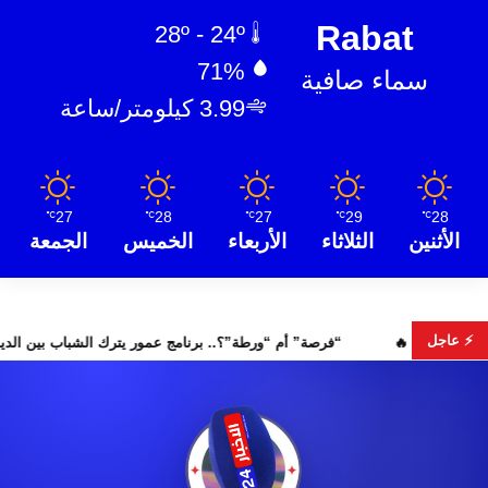
Rabat
28º - 24º
71%
سماء صافية
3.99 كيلومتر/ساعة
27
28
27
29
28
℃
℃
℃
℃
℃
الأثنين
الثلاثاء
الأربعاء
الخميس
الجمعة
⚡ عاجل
“فرصة” أم “ورطة”؟.. برنامج عمور يت