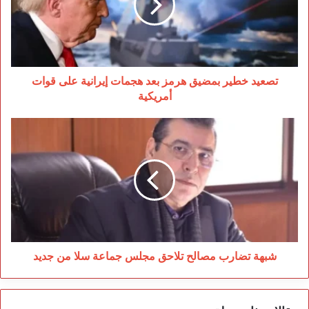
بعد
هجمات
إيرانية
على
قوات
أمريكية
تصعيد خطير بمضيق هرمز بعد هجمات إيرانية على قوات
أمريكية
شبهة
تضارب
مصالح
تلاحق
مجلس
جماعة
سلا
من
جديد
شبهة تضارب مصالح تلاحق مجلس جماعة سلا من جديد