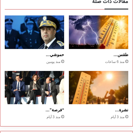
مقالات ذات صلة
طقس…
حموشي…
منذ 6 ساعات
منذ يومين
نشرة…
“فرصة”…
منذ 3 أيام
منذ 3 أيام