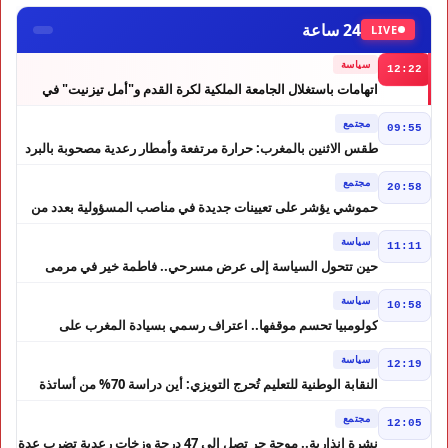
24 ساعة
LIVE
سياسة
12:22
اتهامات باستغلال الجامعة الملكية لكرة القدم و"أمل تيزنيت" في
حملة انتخابية تثير الجدل
مجتمع
09:55
طقس الاثنين بالمغرب: حرارة مرتفعة وأمطار رعدية مصحوبة بالبرد
في عدة مناطق
مجتمع
20:58
حموشي يؤشر على تعيينات جديدة في مناصب المسؤولية بعدد من
ولايات أمن المملكة
سياسة
11:11
حين تتحول السياسة إلى عرض مسرحي.. فاطمة خير في مرمى
التعليقات الساخرة
سياسة
10:58
كولومبيا تحسم موقفها.. اعتراف رسمي بسيادة المغرب على
الصحراء
سياسة
12:19
النقابة الوطنية للتعليم تُحرج التويزي: أين دراسة 70% من أساتذة
الحوز؟
مجتمع
12:05
نشرة إنذارية.. موجة حر تصل إلى 47 درجة وزخات رعدية تضرب عدة