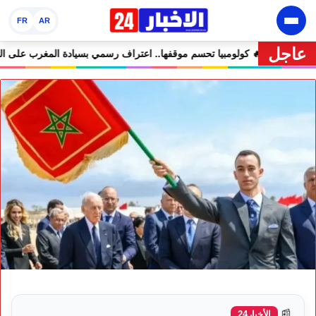
FR
AR
عاجل
 فاطمة خير في مرمى التعليقات الساخرة
🔥 كولومبيا تحسم موقفها.. اعترا
📰
الأخبار24