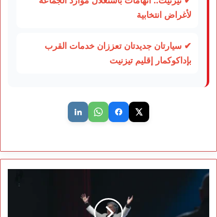
✔ تيزنيت.. اتهامات باستغلال موارد الجماعة
لأغراض انتخابية
✔ سيارتان جديدتان تعززان خدمات القرب
بإداكوكمار إقليم تيزنيت
عبد
الوهاب
الدكالي
تحت
العناية