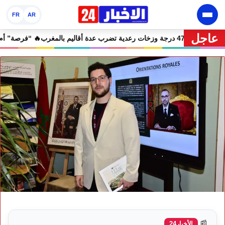
FR
AR
عاجل
🔥 نشرة إنذارية.. موجة حر تصل إلى 47 درجة وزخات رعدية تضرب عدة أقاليم بالمغرب
📰
الأخبار24