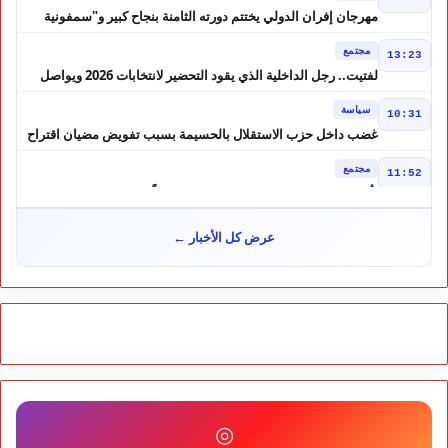
مهرجان إفران الدولي يختتم دورته الثامنة بنجاح كبير و"سمفونية
أحيدوس" تخطف الأضواء
مجتمع
13:23
لفتيت.. رجل الداخلية الذي يقود التحضير لانتخابات 2026 ويواصل
إصلاح الوزارة
سياسة
10:31
غضب داخل حزب الاستقلال بالحسيمة بسبب تفويض مضيان اقتراح
مرشح الانتخابات التشريعية
مجتمع
11:52
تأجيل محاكمة "إسكوبار الصحراء" استئنافياً واستدعاء جميع المتهمين
في حالة سراح
سياسة
10:54
عرض كل الأخبار ←
شوكي يعيد وعود الأحرار.. والمغاربة يطالبون بحساب وعود 2021
مجتمع
10:06
مشروع إماراتي ضخم يغيّر وجه شاطئ بوزنيقة.. وهدم فيلات
وكابينات ينطلق في شتنبر
مجتمع
09:52
كارثة سبتة تتفاقم.. انتشال جثث جديدة واستمرار البحث عن هويات
الضحايا
مجتمع
10:37
◎
نشرة إنذارية.. موجة حر تصل إلى 47 درجة تضرب عدداً من أقاليم