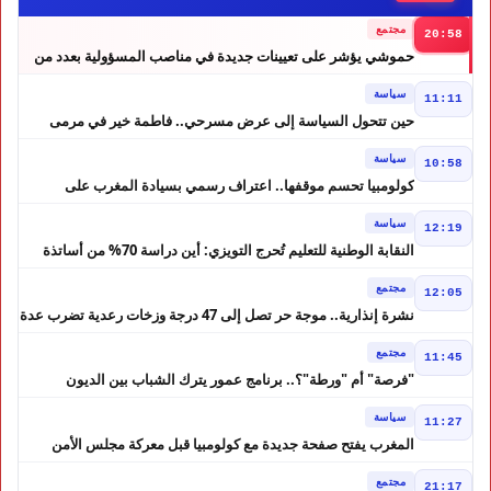
مجتمع
20:58
حموشي يؤشر على تعيينات جديدة في مناصب المسؤولية بعدد من
ولايات أمن المملكة
سياسة
11:11
حين تتحول السياسة إلى عرض مسرحي.. فاطمة خير في مرمى
التعليقات الساخرة
سياسة
10:58
كولومبيا تحسم موقفها.. اعتراف رسمي بسيادة المغرب على
الصحراء
سياسة
12:19
النقابة الوطنية للتعليم تُحرج التويزي: أين دراسة 70% من أساتذة
الحوز؟
مجتمع
12:05
نشرة إنذارية.. موجة حر تصل إلى 47 درجة وزخات رعدية تضرب عدة
أقاليم بالمغرب
مجتمع
11:45
"فرصة" أم "ورطة"؟.. برنامج عمور يترك الشباب بين الديون
والمشاريع المتعثرة
سياسة
11:27
المغرب يفتح صفحة جديدة مع كولومبيا قبل معركة مجلس الأمن
مجتمع
21:17