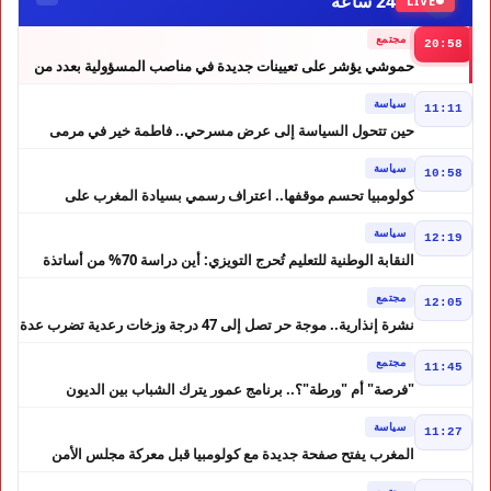
24 ساعة
LIVE
مجتمع
20:58
حموشي يؤشر على تعيينات جديدة في مناصب المسؤولية بعدد من
ولايات أمن المملكة
سياسة
11:11
حين تتحول السياسة إلى عرض مسرحي.. فاطمة خير في مرمى
التعليقات الساخرة
سياسة
10:58
كولومبيا تحسم موقفها.. اعتراف رسمي بسيادة المغرب على
الصحراء
سياسة
12:19
النقابة الوطنية للتعليم تُحرج التويزي: أين دراسة 70% من أساتذة
الحوز؟
مجتمع
12:05
نشرة إنذارية.. موجة حر تصل إلى 47 درجة وزخات رعدية تضرب عدة
أقاليم بالمغرب
مجتمع
11:45
"فرصة" أم "ورطة"؟.. برنامج عمور يترك الشباب بين الديون
والمشاريع المتعثرة
سياسة
11:27
المغرب يفتح صفحة جديدة مع كولومبيا قبل معركة مجلس الأمن
مجتمع