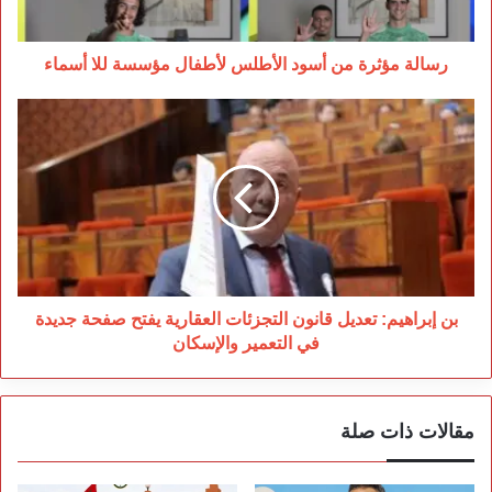
للا
أسماء
رسالة مؤثرة من أسود الأطلس لأطفال مؤسسة للا أسماء
بن
إبراهيم:
تعديل
قانون
التجزئات
العقارية
يفتح
صفحة
جديدة
في
بن إبراهيم: تعديل قانون التجزئات العقارية يفتح صفحة جديدة
التعمير
في التعمير والإسكان
والإسكان
مقالات ذات صلة