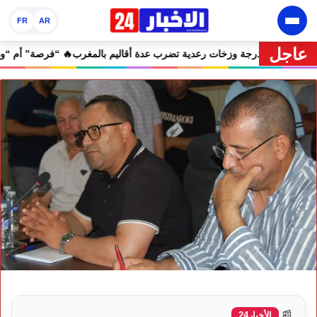
FR
AR
عاجل
إنذارية.. موجة حر تصل إلى 47 درجة وزخات رعدية تضرب عدة أقاليم بالمغرب
📰
الأخبار24