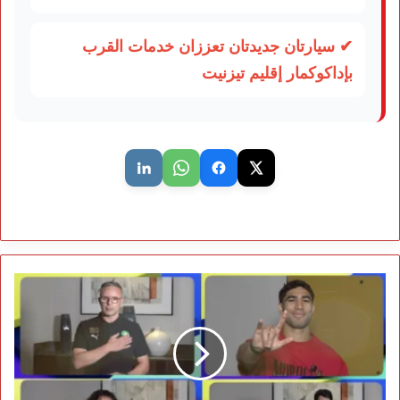
✔ سيارتان جديدتان تعززان خدمات القرب
بإداكوكمار إقليم تيزنيت
رسالة
مؤثرة
من
أسود
الأطلس
لأطفال
مؤسسة