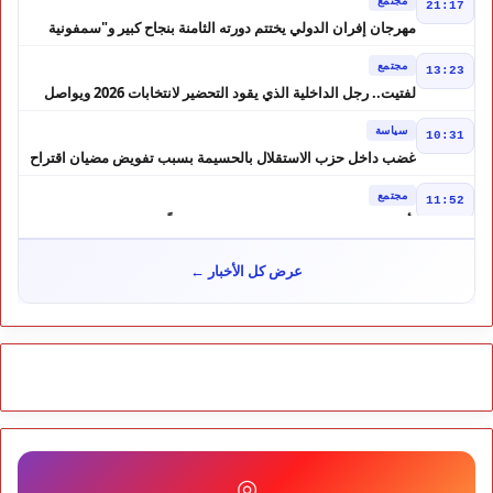
21:17
مهرجان إفران الدولي يختتم دورته الثامنة بنجاح كبير و"سمفونية
أحيدوس" تخطف الأضواء
مجتمع
13:23
لفتيت.. رجل الداخلية الذي يقود التحضير لانتخابات 2026 ويواصل
إصلاح الوزارة
سياسة
10:31
غضب داخل حزب الاستقلال بالحسيمة بسبب تفويض مضيان اقتراح
مرشح الانتخابات التشريعية
مجتمع
11:52
تأجيل محاكمة "إسكوبار الصحراء" استئنافياً واستدعاء جميع المتهمين
في حالة سراح
سياسة
10:54
عرض كل الأخبار ←
شوكي يعيد وعود الأحرار.. والمغاربة يطالبون بحساب وعود 2021
مجتمع
10:06
مشروع إماراتي ضخم يغيّر وجه شاطئ بوزنيقة.. وهدم فيلات
وكابينات ينطلق في شتنبر
مجتمع
09:52
كارثة سبتة تتفاقم.. انتشال جثث جديدة واستمرار البحث عن هويات
الضحايا
مجتمع
10:37
◎
نشرة إنذارية.. موجة حر تصل إلى 47 درجة تضرب عدداً من أقاليم