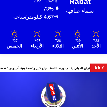
Rabat
28º - 24º
73%
سماء صافية
4.67 كيلومتر/ساعة
27
27
26
29
28
℃
℃
℃
℃
℃
الأحد
الأثنين
الثلاثاء
الأربعاء
الخميس
⚡ عاجل
الأمن
مهرجان إفران الدولي يختتم دورته الثامنة بنجاح كبير و”سمفو