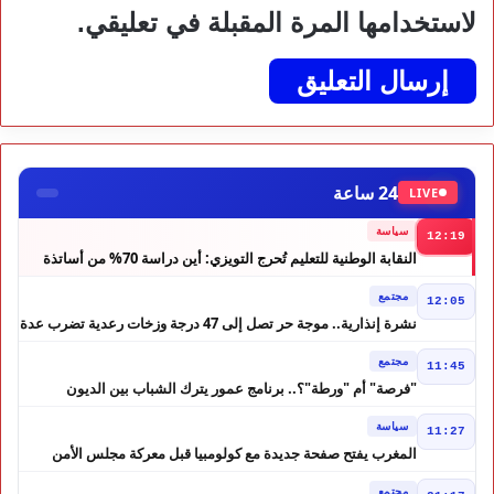
لاستخدامها المرة المقبلة في تعليقي.
24 ساعة
LIVE
سياسة
12:19
النقابة الوطنية للتعليم تُحرج التويزي: أين دراسة 70% من أساتذة
الحوز؟
مجتمع
12:05
نشرة إنذارية.. موجة حر تصل إلى 47 درجة وزخات رعدية تضرب عدة
أقاليم بالمغرب
مجتمع
11:45
"فرصة" أم "ورطة"؟.. برنامج عمور يترك الشباب بين الديون
والمشاريع المتعثرة
سياسة
11:27
المغرب يفتح صفحة جديدة مع كولومبيا قبل معركة مجلس الأمن
مجتمع