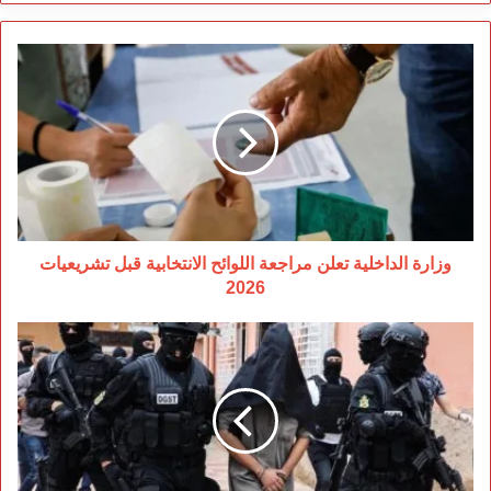
وزارة
الداخلية
تعلن
مراجعة
اللوائح
الانتخابية
قبل
تشريعيات
2026
وزارة الداخلية تعلن مراجعة اللوائح الانتخابية قبل تشريعيات
2026
توقيف
متطرفين
مواليين
لتنظيم
“داعش”
الإرهابي
بكل