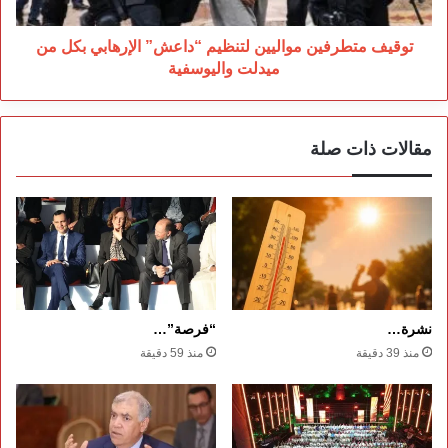
من
ميدلت
واليوسفية
توقيف متطرفين مواليين لتنظيم “داعش” الإرهابي بكل من
ميدلت واليوسفية
مقالات ذات صلة
نشرة…
“فرصة”…
منذ 39 دقيقة
منذ 59 دقيقة