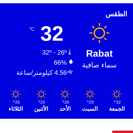
الطقس
32
℃
Rabat
32º - 26º
66%
سماء صافية
4.56 كيلومتر/ساعة
26
25
26
29
32
℃
℃
℃
℃
℃
الجمعة
السبت
الأحد
الأثنين
الثلاثاء