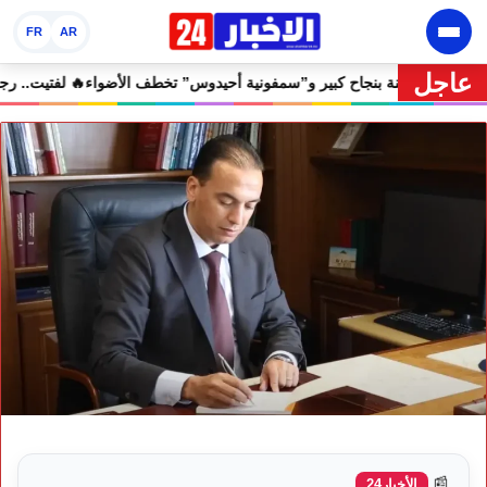
FR
AR
عاجل
هرجان إفران الدولي يختتم دورته الثامنة بنجاح كبير و”سمفونية أحيدوس” تخط
📰
الأخبار24