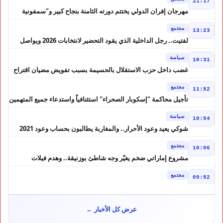
21:17
مهرجان إفران الدولي يختتم دورته الثامنة بنجاح كبير و"سمفونية
أحيدوس" تخطف الأضواء
مجتمع
13:23
لفتيت.. رجل الداخلية الذي يقود التحضير لانتخابات 2026 ويواصل
إصلاح الوزارة
سياسة
10:31
غضب داخل حزب الاستقلال بالحسيمة بسبب تفويض مضيان اقتراح
مرشح الانتخابات التشريعية
مجتمع
11:52
تأجيل محاكمة "إسكوبار الصحراء" استئنافياً واستدعاء جميع المتهمين
في حالة سراح
سياسة
10:54
شوكي يعيد وعود الأحرار.. والمغاربة يطالبون بحساب وعود 2021
مجتمع
10:06
مشروع إماراتي ضخم يغيّر وجه شاطئ بوزنيقة.. وهدم فيلات
وكابينات ينطلق في شتنبر
مجتمع
09:52
كارثة سبتة تتفاقم.. انتشال جثث جديدة واستمرار البحث عن هويات
الضحايا
مجتمع
10:37
عرض كل الأخبار ←
نشرة إنذارية.. موجة حر تصل إلى 47 درجة تضرب عدداً من أقاليم