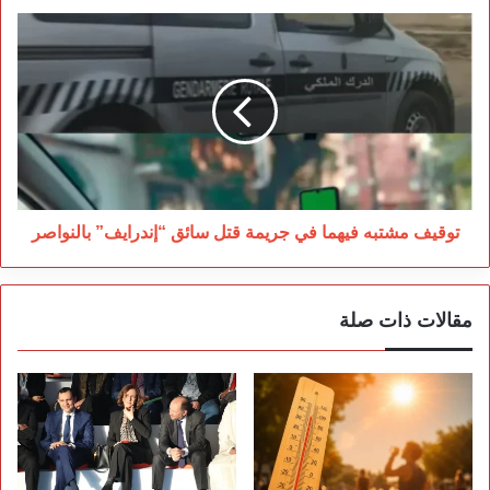
توقيف
مشتبه
فيهما
في
جريمة
قتل
سائق
“إندرايف”
بالنواصر
توقيف مشتبه فيهما في جريمة قتل سائق “إندرايف” بالنواصر
مقالات ذات صلة