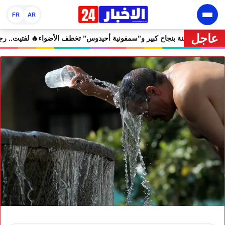
FR
AR
عاجل
رجان إفران الدولي يختتم دورته الثامنة بنجاح كبير و”سمفونية أحيدوس” تخطف