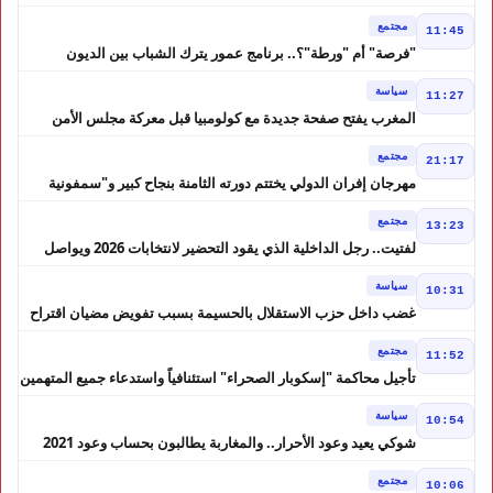
أقاليم بالمغرب
مجتمع
11:45
"فرصة" أم "ورطة"؟.. برنامج عمور يترك الشباب بين الديون
والمشاريع المتعثرة
سياسة
11:27
المغرب يفتح صفحة جديدة مع كولومبيا قبل معركة مجلس الأمن
مجتمع
21:17
مهرجان إفران الدولي يختتم دورته الثامنة بنجاح كبير و"سمفونية
أحيدوس" تخطف الأضواء
مجتمع
13:23
لفتيت.. رجل الداخلية الذي يقود التحضير لانتخابات 2026 ويواصل
إصلاح الوزارة
سياسة
10:31
غضب داخل حزب الاستقلال بالحسيمة بسبب تفويض مضيان اقتراح
مرشح الانتخابات التشريعية
مجتمع
11:52
تأجيل محاكمة "إسكوبار الصحراء" استئنافياً واستدعاء جميع المتهمين
في حالة سراح
سياسة
10:54
شوكي يعيد وعود الأحرار.. والمغاربة يطالبون بحساب وعود 2021
مجتمع
10:06