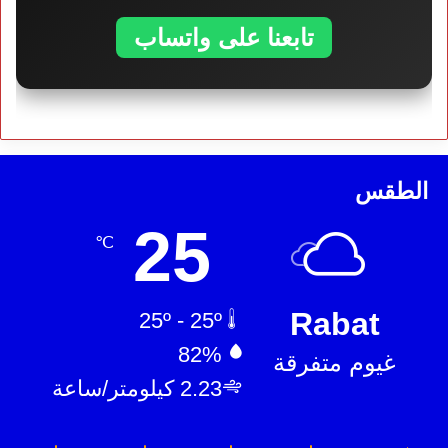
تابعنا على واتساب
الطقس
25
℃
Rabat
25º - 25º
82%
غيوم متفرقة
2.23 كيلومتر/ساعة