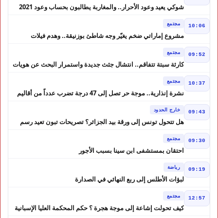
شوكي يعيد وعود الأحرار.. والمغاربة يطالبون بحساب وعود 2021
مجتمع
10:06
مشروع إماراتي ضخم يغيّر وجه شاطئ بوزنيقة.. وهدم فيلات
وكابينات ينطلق في شتنبر
مجتمع
09:52
كارثة سبتة تتفاقم.. انتشال جثث جديدة واستمرار البحث عن هويات
الضحايا
مجتمع
10:37
نشرة إنذارية.. موجة حر تصل إلى 47 درجة تضرب عدداً من أقاليم
المغرب
خارج الحدود
09:43
هل تتحول تونس إلى ورقة بيد الجزائر؟ تصريحات تبون تعيد رسم
موازين النفوذ في المغرب العربي
مجتمع
09:30
احتقان بمستشفى ابن سينا بسبب الأجور
رياضة
09:19
لبؤات الأطلس إلى ربع النهائي في الصدارة
مجتمع
12:57
كيف تحولت إشاعة إلى موجة هجرة ؟ حكم المحكمة العليا الإسبانية
أشعل أزمة سبتة