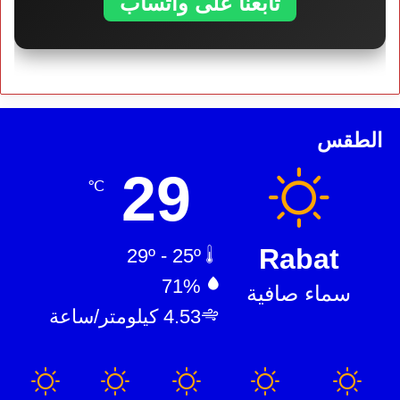
تابعنا على واتساب
الطقس
29
℃
Rabat
29º - 25º
71%
سماء صافية
4.53 كيلومتر/ساعة