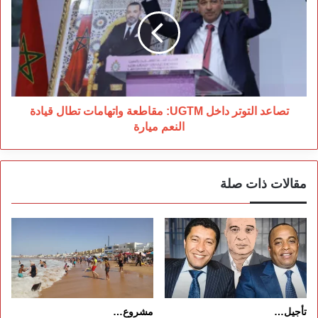
داخل
UGTM:
مقاطعة
واتهامات
تطال
قيادة
النعم
ميارة
تصاعد التوتر داخل UGTM: مقاطعة واتهامات تطال قيادة
النعم ميارة
مقالات ذات صلة
تأجيل…
مشروع…