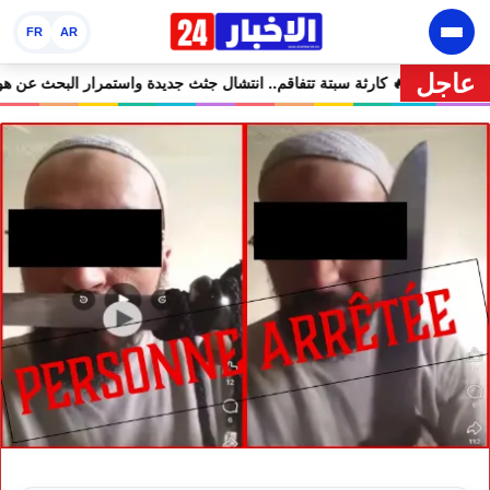
FR
AR
عاجل
 فيلات وكابينات ينطلق في شتنبر
🔥 كارثة سبتة تتفاقم.. انتشال جثث جديدة و