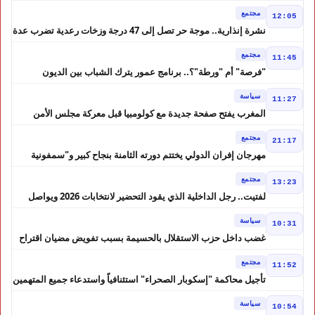
الحوز؟
مجتمع
12:05
نشرة إنذارية.. موجة حر تصل إلى 47 درجة وزخات رعدية تضرب عدة
أقاليم بالمغرب
مجتمع
11:45
"فرصة" أم "ورطة"؟.. برنامج عمور يترك الشباب بين الديون
والمشاريع المتعثرة
سياسة
11:27
المغرب يفتح صفحة جديدة مع كولومبيا قبل معركة مجلس الأمن
مجتمع
21:17
مهرجان إفران الدولي يختتم دورته الثامنة بنجاح كبير و"سمفونية
أحيدوس" تخطف الأضواء
مجتمع
13:23
لفتيت.. رجل الداخلية الذي يقود التحضير لانتخابات 2026 ويواصل
إصلاح الوزارة
سياسة
10:31
غضب داخل حزب الاستقلال بالحسيمة بسبب تفويض مضيان اقتراح
مرشح الانتخابات التشريعية
مجتمع
11:52
تأجيل محاكمة "إسكوبار الصحراء" استئنافياً واستدعاء جميع المتهمين
في حالة سراح
سياسة
10:54