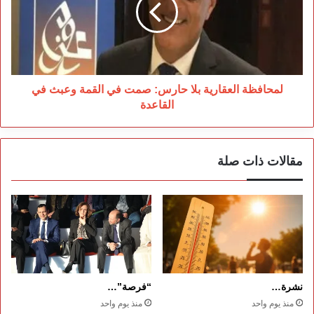
صمت
في
القمة
وعبث
في
القاعدة
لمحافظة العقارية بلا حارس: صمت في القمة وعبث في
القاعدة
مقالات ذات صلة
نشرة…
“فرصة”…
منذ يوم واحد
منذ يوم واحد