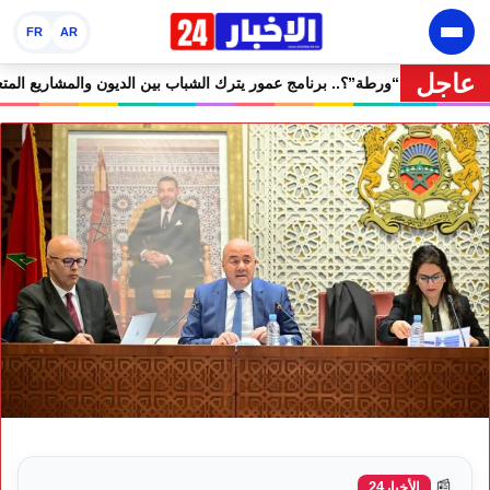
FR
AR
عاجل
🔥 “فرصة” أم “ورطة”؟.. برنامج عمور يترك الشبا
📰
الأخبار24