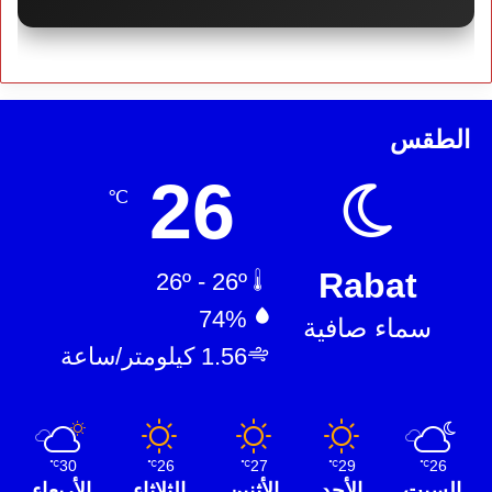
الطقس
26
℃
Rabat
26º - 26º
74%
سماء صافية
1.56 كيلومتر/ساعة
30
26
27
29
26
℃
℃
℃
℃
℃
السبت
الأحد
الأثنين
الثلاثاء
الأربعاء