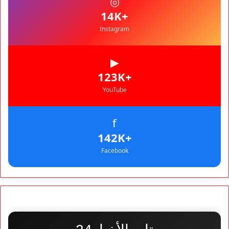
◎
وكابينات ينطلق في شتنبر
+14K
Instagram
▶
+123K
YouTube
f
+142K
Facebook