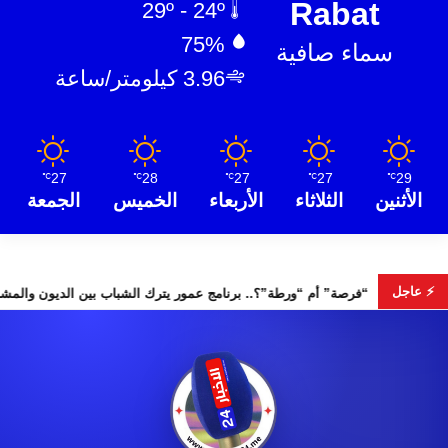
Rabat
29º - 24º
75%
سماء صافية
3.96 كيلومتر/ساعة
27
28
27
27
29
℃
℃
℃
℃
℃
الأثنين
الثلاثاء
الأربعاء
الخميس
الجمعة
⚡ عاجل
“فرصة” أم “ورطة”؟.. برنامج عمور يترك الشباب بي