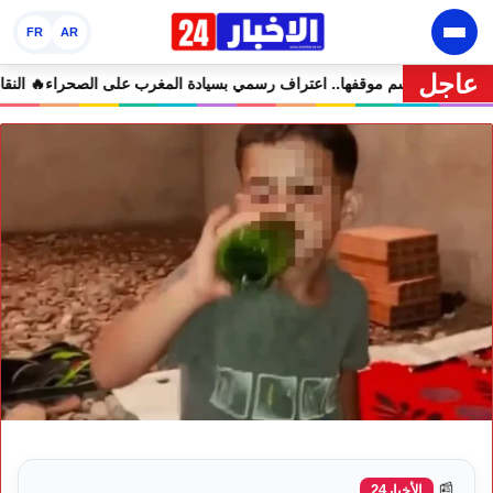
FR
AR
عاجل
ى التعليقات الساخرة
🔥 كولومبيا تحسم موقفها.. اعتراف رسمي بسيادة الم
📰
الأخبار24