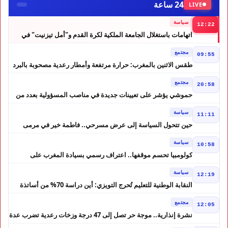
24 ساعة
LIVE
سياسة
12:22
اتهامات باستغلال الجامعة الملكية لكرة القدم و"أمل تيزنيت" في
حملة انتخابية تثير الجدل
مجتمع
09:55
طقس الاثنين بالمغرب: حرارة مرتفعة وأمطار رعدية مصحوبة بالبرد
في عدة مناطق
مجتمع
20:58
حموشي يؤشر على تعيينات جديدة في مناصب المسؤولية بعدد من
ولايات أمن المملكة
سياسة
11:11
حين تتحول السياسة إلى عرض مسرحي.. فاطمة خير في مرمى
التعليقات الساخرة
سياسة
10:58
كولومبيا تحسم موقفها.. اعتراف رسمي بسيادة المغرب على
الصحراء
سياسة
12:19
النقابة الوطنية للتعليم تُحرج التويزي: أين دراسة 70% من أساتذة
الحوز؟
مجتمع
12:05
نشرة إنذارية.. موجة حر تصل إلى 47 درجة وزخات رعدية تضرب عدة
أقاليم بالمغرب