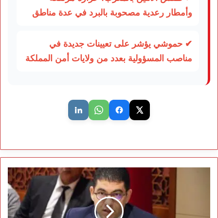
وأمطار رعدية مصحوبة بالبرد في عدة مناطق
✔ حموشي يؤشر على تعيينات جديدة في
مناصب المسؤولية بعدد من ولايات أمن المملكة
لجنة
المستشارين
تصادق
على
مشروع