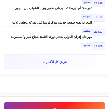
مجتمع
11:45
"فرصة" أم "ورطة"؟.. برنامج عمور يترك الشباب بين الديون
والمشاريع المتعثرة
سياسة
11:27
المغرب يفتح صفحة جديدة مع كولومبيا قبل معركة مجلس الأمن
مجتمع
21:17
مهرجان إفران الدولي يختتم دورته الثامنة بنجاح كبير و"سمفونية
أحيدوس" تخطف الأضواء
مجتمع
13:23
لفتيت.. رجل الداخلية الذي يقود التحضير لانتخابات 2026 ويواصل
إصلاح الوزارة
سياسة
10:31
عرض كل الأخبار ←
غضب داخل حزب الاستقلال بالحسيمة بسبب تفويض مضيان اقتراح
مرشح الانتخابات التشريعية
مجتمع
11:52
تأجيل محاكمة "إسكوبار الصحراء" استئنافياً واستدعاء جميع المتهمين
في حالة سراح
سياسة
10:54
شوكي يعيد وعود الأحرار.. والمغاربة يطالبون بحساب وعود 2021
مجتمع
10:06
مشروع إماراتي ضخم يغيّر وجه شاطئ بوزنيقة.. وهدم فيلات