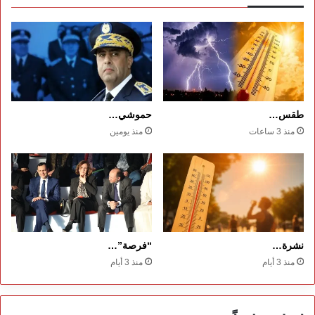
طقس…
حموشي…
منذ 3 ساعات
منذ يومين
نشرة…
“فرصة”…
منذ 3 أيام
منذ 3 أيام